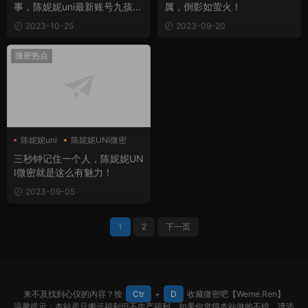
事，陈妮妮uni最新账号九孩宝
属，倒影如萤火！
妈？
2023-10-25
2023-09-20
微密热点
陈妮妮uni
陈妮妮UNI微密
三秒钟记住一个人，陈妮妮UN
I微密就是这么有魅力！
2023-09-05
1
2
下一页
来不及找到心仪的内容？按
Ctr
+
D
收藏微密吧【Weme.Ren】
温馨提示：本站是只搬运福利但不生产福利。如果你觉得本站做的不错，请添