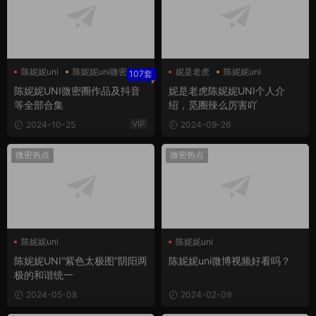
陈妮妮uni
陈妮妮uni微密圈
妮是老虎
陈妮妮uni
107套
陈妮妮UNI微密圈作品及抖音
妮是老虎陈妮妮UNI个人介
等全部合集
绍，觅圈辣么厉害吖
VIP
2024-10-25
2024-09-26
微密热点
微密热点
陈妮妮uni
陈妮妮uni
陈妮妮uni微博视频
陈妮妮UNI“紫色太极图”阴阳两
陈妮妮uni微博视频好看吗？
极的和谐统一
2024-05-08
2024-02-09