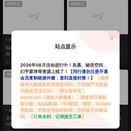
微密热点
微密热点
陈妮妮uni
陈妮妮UNI最新
是妮宝啊
陈妮妮uni
站点提示
陈妮妮UNI最新微密圈圈子作
陈妮妮UNI玫瑰配渔网穿搭，
品《气质风范》
探索迷人圈子的时尚风潮
2024-01-13
2024-01-09
2026年08月活动进行中！岛遇、秘语空间、
幻宇星球等资源上线了！【
同行请勿注册开通
微密热点
微密热点
会员复制链接外搬，查到直接封禁！】
（推荐
使用火狐或谷歌浏览器访问，个别国产浏览器
可能会无法访问）。网址发布页：
weme.ren
（请加入收藏夹）。请使用正规邮
箱注册，如QQ邮箱、163邮箱、微软、Google
等邮箱，切勿使用临时邮箱，否则收不到验证
妮是老虎
陈妮妮uni
陈妮妮uni
陈妮妮UNI超惹火
陈妮妮uni真名
码。【
订单未到，记得提交工单
】
又纯又欲的(妮是老虎)陈妮妮u
陈妮妮UNI超惹火魅惑，令人
ni真名叫啥？真的让人欲罢不
心动的魔力
能