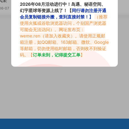
风采
海量日常汇总
2026年08月活动进行中！岛遇、秘语空间、
06-07
2026-06-06
幻宇星球等资源上线了！【
同行请勿注册开通
会员复制链接外搬，查到直接封禁！】
（推荐
使用火狐或谷歌浏览器访问，个别国产浏览器
可能会无法访问）。网址发布页：
weme.ren
（请加入收藏夹）。请使用正规邮
箱注册，如QQ邮箱、163邮箱、微软、Google
等邮箱，切勿使用临时邮箱，否则收不到验证
码。【
订单未到，记得提交工单
】