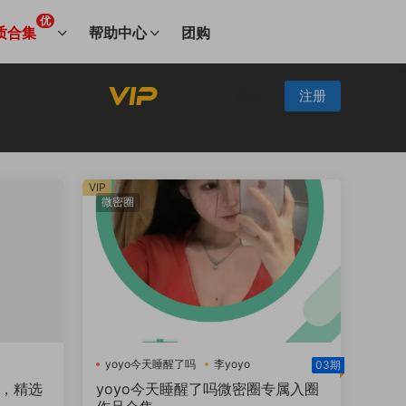
优
质合集
帮助中心
团购
登录
注册
VIP
微密圈
yoyo今天睡醒了吗
李yoyo
03期
照，精选
yoyo今天睡醒了吗微密圈专属入圈