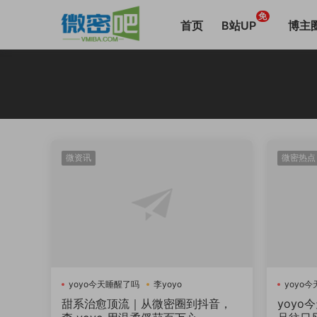
免
首页
B站UP
博主
微资讯
微密热点
yoyo今天睡醒了吗
李yoyo
yoyo
甜系治愈顶流｜从微密圈到抖音，
yoyo