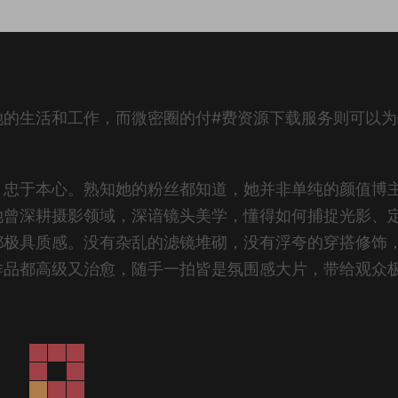
她的生活和工作，而微密圈的付#费资源下载服务则可以为
，忠于本心。熟知她的粉丝都知道，她并非单纯的颜值博
她曾深耕摄影领域，深谙镜头美学，懂得如何捕捉光影、
都极具质感。没有杂乱的滤镜堆砌，没有浮夸的穿搭修饰
作品都高级又治愈，随手一拍皆是氛围感大片，带给观众