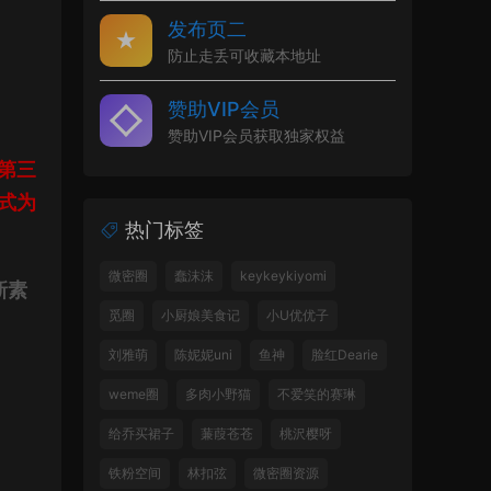
发布页二
防止走丢可收藏本地址
赞助VIP会员
赞助VIP会员获取独家权益
第三
式为
热门标签
微密圈
蠢沫沫
keykeykiyomi
新素
觅圈
小厨娘美食记
小U优优子
刘雅萌
陈妮妮uni
鱼神
脸红Dearie
weme圈
多肉小野猫
不爱笑的赛琳
给乔买裙子
蒹葭苍苍
桃沢樱呀
铁粉空间
林扣弦
微密圈资源