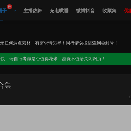
热
圈子
主播热舞
充电哄睡
微博抖音
收藏集
优
，无任何漏点素材，有需求请另寻！同行请勿搬运查到会封号！
愉快，请自行考虑是否值得花米，感觉不值请关闭网页！
合集