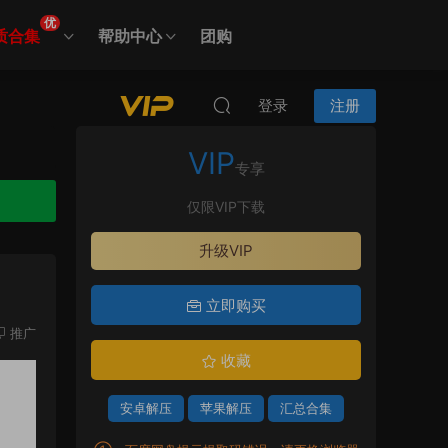
优
质合集
帮助中心
团购
登录
注册
VIP
专享
仅限VIP下载
升级VIP
立即购买
推广
收藏
安卓解压
苹果解压
汇总合集