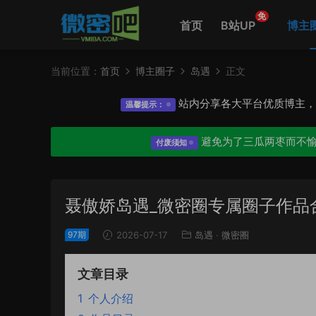
免
首页
B站UP
博主
当前位置：
首页
博主圈子
岛遇
正文
站内分享各大平台优质博主
温馨提示：
避免为了三瓜两枣而不
付废须知
聂傲娇岛遇_微密圈专属圈子作品
97期
2026-07-17
岛遇
·
微密圈
文章目录
1
个人介绍