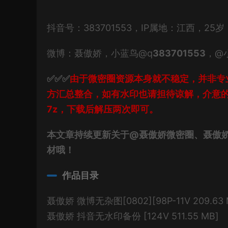
抖音号：383701553，IP属地：江西，25
微博：聂傲娇，小蓝鸟@q
383701553
，@
✅✅✅
由于微密圈资源本身就不稳定，并非专
方汇总整合，如有水印也请担待谅解，介意
7z，下载后解压两次即可。
本文章持续更新关于@聂傲娇微密圈、聂傲
材哦！
作品目录
聂傲娇 微博无杂图[0802][98P-11V 209.63 
聂傲娇 抖音无水印备份 [124V 511.55 MB]