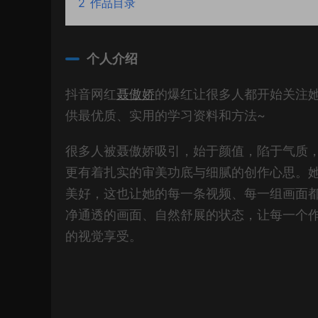
2
作品目录
个人介绍
抖音网红
聂傲娇
的爆红让很多人都开始关注
供最优质、实用的学习资料和方法~
很多人被聂傲娇吸引，始于颜值，陷于气质
更有着扎实的审美功底与细腻的创作心思。
美好，这也让她的每一条视频、每一组画面
净通透的画面、自然舒展的状态，让每一个
的视觉享受。