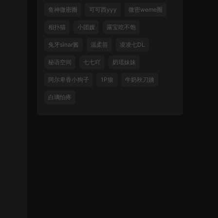
鱼神微密圈
可可西yyy
微密weme圈
相扑猫
小团嫂
露宝吃不饱
兔牙sinar酱
温柔苗
凌凌七DL
秘语空间
七七吖
奶瑶妹妹
阿尔卑香小狗子
1P狼
牛奶秋刀姨
白璃怕疼