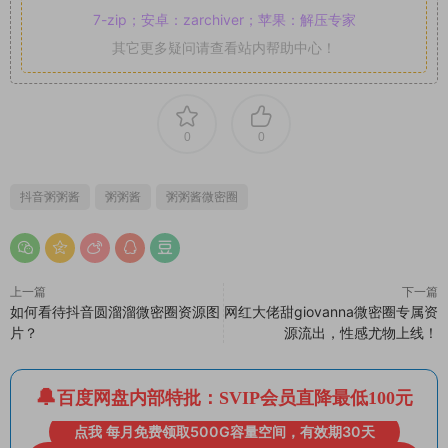
7-zip；安卓：zarchiver；苹果：解压专家
其它更多疑问请查看站内帮助中心！
0
0
抖音粥粥酱
粥粥酱
粥粥酱微密圈
上一篇
下一篇
如何看待抖音圆溜溜微密圈资源图
网红大佬甜giovanna微密圈专属资
片？
源流出，性感尤物上线！
百度网盘内部特批：SVIP会员直降最低100元
点我 每月免费领取500G容量空间，有效期30天