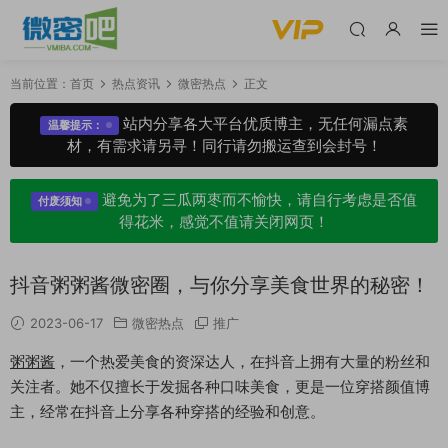
当前位置：
首页
热点资讯
微密热点
正文
站内分享各大平台优质博主，无任何漏点素
温馨提示：
材，有需求请另寻！同行请勿搬运查到会封号！
避免为了三瓜两枣而不愉快，请自行考虑是否值
付废须知
得花米，感觉不值请关闭网页！
抖音粥粥酱微密圈，与你分享美食世界的秘密！
2023-06-17
微密热点
推广
粥粥酱
，一个热爱美食的资深达人，在抖音上拥有大量的粉丝和
关注者。她不仅擅长于发掘各种口味美食，更是一位穿搭颜值博
主，经常在抖音上分享各种穿搭的经验和创意。