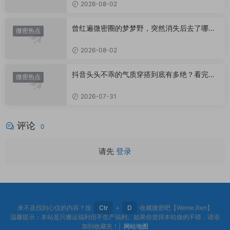
2026-08-02
曾红遍微密圈的梦梦野，突然消失后去了哪
微密热点
里？
2026-08-02
抖音头头不乖的气质穿搭到底有多绝？看完想
微密热点
照搬整套
2026-07-31
评论
0
请先
登录
来不及找到心仪的内容？按
Ctr
+
D
收藏微密吧【Weme.Ren】
温馨提示：本站是只搬运福利但不生产福利。如果你觉得本站做的不错，请添
加到收藏夹！|
网站地图