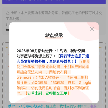
申明：本文资源均来源网友分享，若侵犯了您的权限可以提交
工单处理。
此外本文章皆属于原创文章，转载请注明出处！原文链接：
https://abcjyw.com/1140.html
站点提示
重要声明
2026年08月活动进行中！岛遇、秘语空间、
本站资源均来自网络分享，如有侵犯你的权益请私信留言
收到
幻宇星球等资源上线了！【
同行请勿注册开通
留言后，我们会第一时间进行审核后删除。
会员复制链接外搬，查到直接封禁！】
（推荐
使用火狐或谷歌浏览器访问，个别国产浏览器
站内资源为网友个人学习或测试研究使用，未经原版权作者许
可能会无法访问）。网址发布页：
可,禁止用于任何商业途径！请在下载24小时内删除！
weme.ren
（请加入收藏夹）。请使用正规邮
箱注册，如QQ邮箱、163邮箱、微软、Google
如果遇到付费才可获取的素材，建议升级
对应的VIP。
等邮箱，切勿使用临时邮箱，否则收不到验证
全站付费素材可提供补档服务
“
均有备份
”，
素材以主流网盘分
码。【
订单未到，记得提交工单
】
享。
以7z、7z分卷格式压缩，
解压应下载对应的软件操作，
电脑：