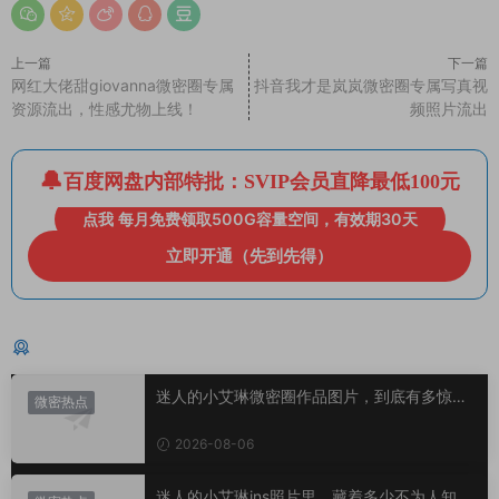
上一篇
下一篇
网红大佬甜giovanna微密圈专属
抖音我才是岚岚微密圈专属写真视
资源流出，性感尤物上线！
频照片流出
百度网盘内部特批：SVIP会员直降最低100元
点我 每月免费领取500G容量空间，有效期30天
立即开通（先到先得）
猜你喜欢
迷人的小艾琳微密圈作品图片，到底有多惊
微密热点
艳？
2026-08-06
迷人的小艾琳ins照片里，藏着多少不为人知的