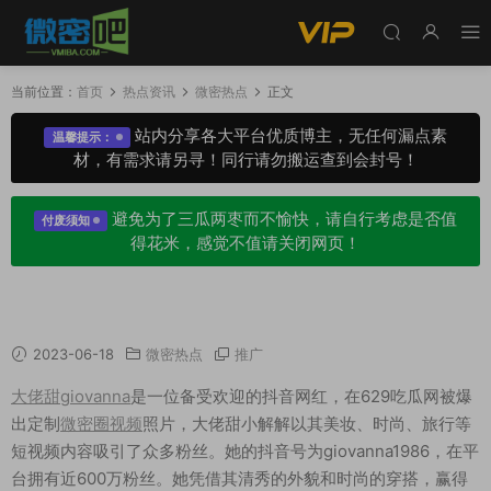
当前位置：
首页
热点资讯
微密热点
正文
站内分享各大平台优质博主，无任何漏点素
温馨提示：
材，有需求请另寻！同行请勿搬运查到会封号！
避免为了三瓜两枣而不愉快，请自行考虑是否值
付废须知
得花米，感觉不值请关闭网页！
抖音大佬甜Giovanna微密圈视频照片咋回事？
2023-06-18
微密热点
推广
大佬甜giovanna
是一位备受欢迎的抖音网红，在629吃瓜网被爆
出定制
微密圈视频
照片，大佬甜小解解以其美妆、时尚、旅行等
短视频内容吸引了众多粉丝。她的抖音号为giovanna1986，在平
台拥有近600万粉丝。她凭借其清秀的外貌和时尚的穿搭，赢得