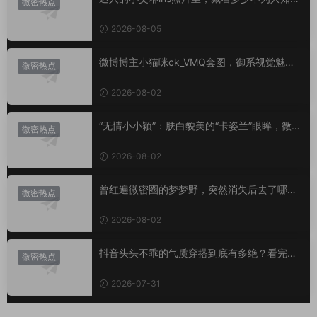
微密热点
小心思？
2026-08-05
微博博主小猫咪ck_VMQ套图，御系视觉魅力
微密热点
代表
2026-08-02
“无情小小颖”：肤白貌美的“卡姿兰”眼眸，微密
微密热点
圈里的视觉盛宴
2026-08-02
曾红遍微密圈的梦梦野，突然消失后去了哪
微密热点
里？
2026-08-02
抖音头头不乖的气质穿搭到底有多绝？看完想
微密热点
照搬整套
2026-07-31