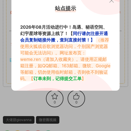
留言后，我们会第一时间进行审核后删除。
站点提示
站内资源为网友个人学习或测试研究使用，未经原版权作者许
可,禁止用于任何商业途径！请在下载24小时内删除！
2026年08月活动进行中！岛遇、秘语空间、
幻宇星球等资源上线了！【
同行请勿注册开通
如果遇到付费才可获取的素材，建议升级
对应的VIP。
会员复制链接外搬，查到直接封禁！】
（推荐
全站付费素材可提供补档服务
“
均有备份
”，
素材以主流网盘分
使用火狐或谷歌浏览器访问，个别国产浏览器
享。
可能会无法访问）。网址发布页：
weme.ren
（请加入收藏夹）。请使用正规邮
以7z、7z分卷格式压缩，
解压应下载对应的软件操作，
电脑：
箱注册，如QQ邮箱、163邮箱、微软、Google
7-zip；安卓：zarchiver；苹果：解压专家
等邮箱，切勿使用临时邮箱，否则收不到验证
其它更多疑问请查看站内帮助中心！
码。【
订单未到，记得提交工单
】
0
0
大佬甜giovanna
微密圈视频