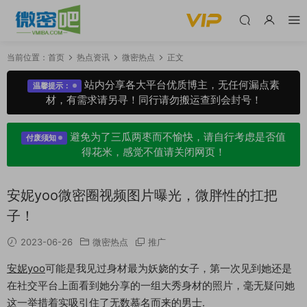
当前位置：
首页
热点资讯
微密热点
正文
站内分享各大平台优质博主，无任何漏点素
温馨提示：
材，有需求请另寻！同行请勿搬运查到会封号！
避免为了三瓜两枣而不愉快，请自行考虑是否值
付废须知
得花米，感觉不值请关闭网页！
安妮yoo微密圈视频图片曝光，微胖性的扛把
子！
2023-06-26
微密热点
推广
安妮yoo
可能是我见过身材最为妖娆的女子，第一次见到她还是
在社交平台上面看到她分享的一组大秀身材的照片，毫无疑问她
这一举措着实吸引住了无数慕名而来的男士.