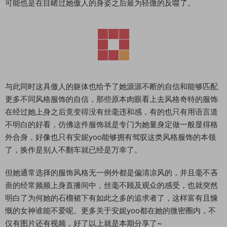
可能也是在目睹过她傲人的身姿之后最为轻微的反噬了。
与此同时这具傲人的躯体也给予了她源源不断的自信和能够匹配
更多不同风格服饰的自信，那些原本肉眼看上去风格奇特的服饰
在经过她上身之后竟变得没有丝毫违和感，有的也只有用语言道
不明白的好看，仿佛这件服饰就是专门为她量身定做一般显得格
外合身，好像也只有安妮yoo能够拥有驾驭这类风格服饰的本领
了，换作是别人不翻车就已经是万幸了。
但她通常选择的服饰风格无一例外都是偏清凉风的，并且毫不吝
啬的经常频频上身直播间中，丝毫不顾及观众的感受，也就突然
明白了为何她的石榴裙下有如此之多的追求者了，这样富有且慷
慨的女神谁能不爱呢。更多关于安妮yoo都在她的微密圈内，不
仅有图片还有视频，好了以上就是本期分享了~