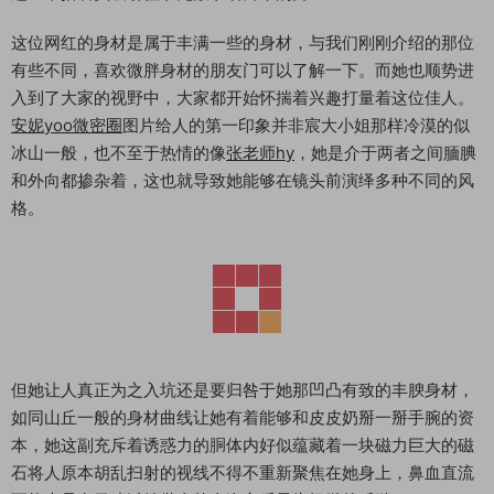
这位网红的身材是属于丰满一些的身材，与我们刚刚介绍的那位
有些不同，喜欢微胖身材的朋友门可以了解一下。而她也顺势进
入到了大家的视野中，大家都开始怀揣着兴趣打量着这位佳人。
安妮yoo微密圈
图片给人的第一印象并非宸大小姐那样冷漠的似
冰山一般，也不至于热情的像
张老师hy
，她是介于两者之间腼腆
和外向都掺杂着，这也就导致她能够在镜头前演绎多种不同的风
格。
但她让人真正为之入坑还是要归咎于她那凹凸有致的丰腴身材，
如同山丘一般的身材曲线让她有着能够和皮皮奶掰一掰手腕的资
本，她这副充斥着诱惑力的胴体内好似蕴藏着一块磁力巨大的磁
石将人原本胡乱扫射的视线不得不重新聚焦在她身上，鼻血直流