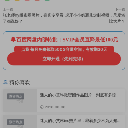
上一篇
下一篇
张老师hy维密圈照片，嘉宾专享看
虎牙小小奶瓶儿定制视频，尺度堪
了都说好？
比大片？
百度网盘内部特批：SVIP会员直降最低100元
点我 每月免费领取500G容量空间，有效期30天
立即开通（先到先得）
猜你喜欢
迷人的小艾琳微密圈作品图片，到底有多惊
微密热点
艳？
2026-08-06
迷人的小艾琳ins照片里，藏着多少不为人知的
微密热点
小心思？