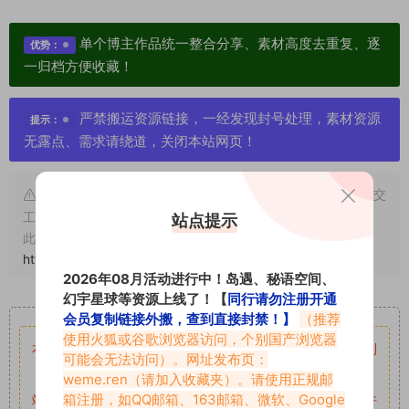
单个博主作品统一整合分享、素材高度去重复、逐
优势：
一归档方便收藏！
严禁搬运资源链接，一经发现封号处理，素材资源
提示：
无露点、需求请绕道，关闭本站网页！
申明：本文资源均来源网友分享，若侵犯了您的权限可以提交
工单处理。
站点提示
此外本文章皆属于原创文章，转载请注明出处！原文链接：
https://abcjyw.com/1436.html
2026年08月活动进行中！岛遇、秘语空间、
幻宇星球等资源上线了！【
同行请勿注册开通
重要声明
会员复制链接外搬，查到直接封禁！】
（推荐
使用火狐或谷歌浏览器访问，个别国产浏览器
本站资源均来自网络分享，如有侵犯你的权益请私信留言
收到
可能会无法访问）。网址发布页：
留言后，我们会第一时间进行审核后删除。
weme.ren
（请加入收藏夹）。请使用正规邮
箱注册，如QQ邮箱、163邮箱、微软、Google
站内资源为网友个人学习或测试研究使用，未经原版权作者许