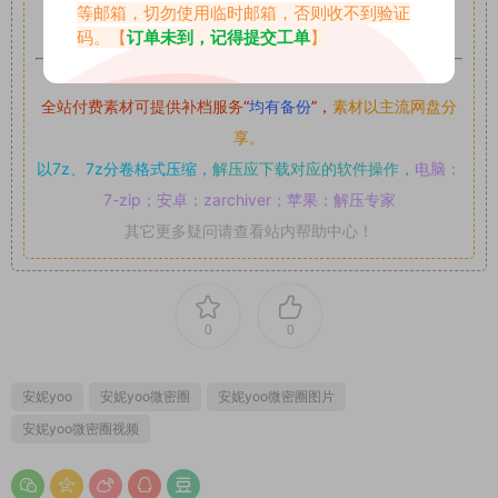
等邮箱，切勿使用临时邮箱，否则收不到验证
可,禁止用于任何商业途径！请在下载24小时内删除！
码。【
订单未到，记得提交工单
】
如果遇到付费才可获取的素材，建议升级
对应的VIP。
全站付费素材可提供补档服务
“
均有备份
”，
素材以主流网盘分
享。
以7z、7z分卷格式压缩，
解压应下载对应的软件操作，
电脑：
7-zip；安卓：zarchiver；苹果：解压专家
其它更多疑问请查看站内帮助中心！
0
0
安妮yoo
安妮yoo微密圈
安妮yoo微密圈图片
安妮yoo微密圈视频