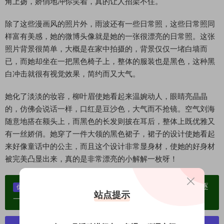
角上扬，娇俏地冲你笑着，真的让人招架不住。
除了这些漫画风的照片外，雨波还有一些日常照，这些日常照同
样富有美感，她的微博头像就是她的一张很漂亮的日常照。这张
照片背景很简单，大概是在家中拍摄的，背景仅仅一堵白墙而
已，而她却坐在一把黑色椅子上，整体的服装也是黑色，这种黑
白冲击就很有视觉效果，简约而又大气。
她化了淡淡的妆容，柳叶眉使她看起来温婉动人，眼睛亮晶晶
的，仿佛会说话一样，口红是豆沙色，大气而不抢镜。空气刘海
随意地搭在额头上，而黑色的长发则披在耳后，整体上既优雅又
有一丝娇俏。她穿了一件大领的黑色裙子，裙子的设计使她看起
来好像童话中的公主，而且这个设计非常显身材，使她的好身材
被完美凸显出来，真的是非常漂亮的小解解一枚呀！
单个博主作品统一整合分享、素材高度去重复、逐
优势：
站点提示
一归档方便收藏！