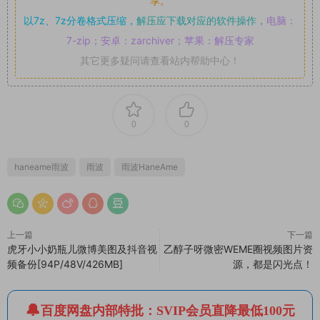
享。
以7z、7z分卷格式压缩，
解压应下载对应的软件操作，
电脑：
7-zip；安卓：zarchiver；苹果：解压专家
其它更多疑问请查看站内帮助中心！
0
0
haneame雨波
雨波
雨波HaneAme
上一篇
下一篇
虎牙小小奶瓶儿微博美图及抖音视
乙醇子呀微密WEME圈视频图片资
频备份[94P/48V/426MB]
源，都是闪光点！
百度网盘内部特批：SVIP会员直降最低100元