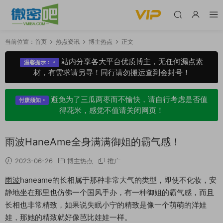
当前位置：
首页
热点资讯
博主热点
正文
站内分享各大平台优质博主，无任何漏点素
温馨提示：
材，有需求请另寻！同行请勿搬运查到会封号！
避免为了三瓜两枣而不愉快，请自行考虑是否值
付废须知
得花米，感觉不值请关闭网页！
雨波HaneAme全身满满御姐的霸气感！
2023-06-26
博主热点
推广
雨波
haneame的长相属于那种非常大气的类型，即使不化妆，安
静地坐在那里也仿佛一个国风手办，有一种御姐的霸气感，而且
长相也非常精致，如果说失眠小宁的精致是像一个萌萌的洋娃
娃，那她的精致就好像芭比娃娃一样。