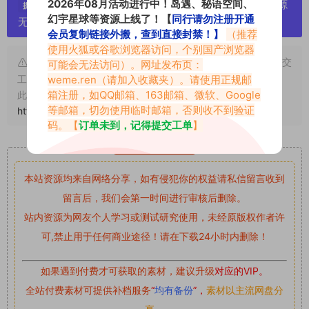
2026年08月活动进行中！岛遇、秘语空间、
严禁搬运资源链接，一经发现封号处理，素材资源
提示：
幻宇星球等资源上线了！【
同行请勿注册开通
无露点、需求请绕道，关闭本站网页！
会员复制链接外搬，查到直接封禁！】
（推荐
使用火狐或谷歌浏览器访问，个别国产浏览器
申明：本文资源均来源网友分享，若侵犯了您的权限可以提交
可能会无法访问）。网址发布页：
weme.ren
（请加入收藏夹）。请使用正规邮
工单处理。
箱注册，如QQ邮箱、163邮箱、微软、Google
此外本文章皆属于原创文章，转载请注明出处！原文链接：
等邮箱，切勿使用临时邮箱，否则收不到验证
https://abcjyw.com/1457.html
码。【
订单未到，记得提交工单
】
重要声明
本站资源均来自网络分享，如有侵犯你的权益请私信留言
收到
留言后，我们会第一时间进行审核后删除。
站内资源为网友个人学习或测试研究使用，未经原版权作者许
可,禁止用于任何商业途径！请在下载24小时内删除！
如果遇到付费才可获取的素材，建议升级
对应的VIP。
全站付费素材可提供补档服务
“
均有备份
”，
素材以主流网盘分