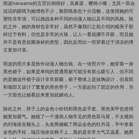
雨波haneame的五官比例很好，高鼻梁，樱桃小嘴，尤其一双会
说话的眼睛为她增色不少，脸部线条也十分流畅，这使得她的可
塑性非常强，可以挑战各种不同的动漫人物以及不同的风格。除
此之外，她的身材也非常好，虽然不像我们之前介绍的糯美子那
样过于有料，但也是非常的火辣，让人一看就挪不开眼，而且她
并不是有意炫耀身材的类型，因此反而比一些穿着过于清凉的博
主更加讨喜。
雨波的照片多是扮作动漫人物出镜。在一张照片中，她穿着一身
黑色裙子，如果是单纯的普通黑裙可能没有那么吸引人，但不同
的是她这件裙子设计非常新颖，裙子整体上是抹胸设计，但肩部
和颈部又设计了繁复的黑色带子，一方面起到了固定的作用，另
一方面也让她看起来更加妩媚动人。
除此之外，脖子上的金色小铃铛和黑色皮手套、黑色美甲也使得
她更加霸气。她梳了一个漫画人物常见的黑色双马尾，不太规则
的刘海搭在额头上，头发两侧戴了两朵金色的牡丹花，手中拿着
金色的手杖，端庄地坐在椅子上，真的是非常大气又温柔。她唇