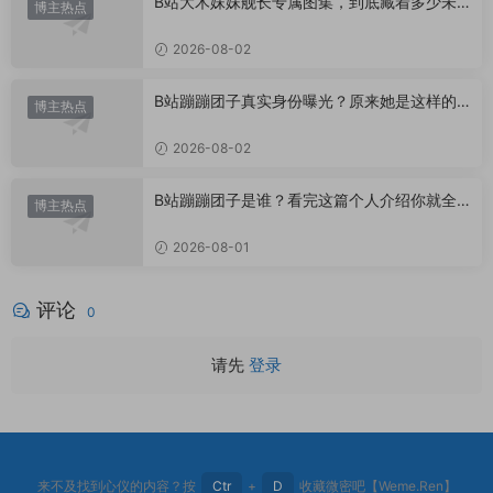
B站大木妹妹舰长专属图集，到底藏着多少未
博主热点
公开内容？
2026-08-02
B站蹦蹦团子真实身份曝光？原来她是这样的U
博主热点
P主
2026-08-02
B站蹦蹦团子是谁？看完这篇个人介绍你就全
博主热点
懂了
2026-08-01
评论
0
请先
登录
来不及找到心仪的内容？按
Ctr
+
D
收藏微密吧【Weme.Ren】