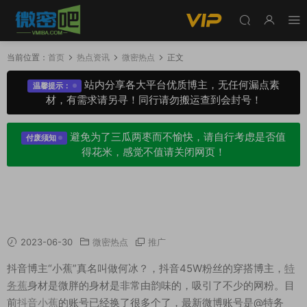
当前位置：
首页
热点资讯
微密热点
正文
站内分享各大平台优质博主，无任何漏点素
温馨提示：
材，有需求请另寻！同行请勿搬运查到会封号！
避免为了三瓜两枣而不愉快，请自行考虑是否值
付废须知
得花米，感觉不值请关闭网页！
抖音小蕉私人定制视频怎么回事？特务蕉就是小
焦666吗？
2023-06-30
微密热点
推广
抖音博主“小蕉”真名叫做何冰？，抖音45W粉丝的穿搭博主，
特
务蕉
身材是微胖的身材是非常由韵味的，吸引了不少的网粉。目
前
抖音小蕉
的账号已经换了很多个了，最新微博账号是@特务