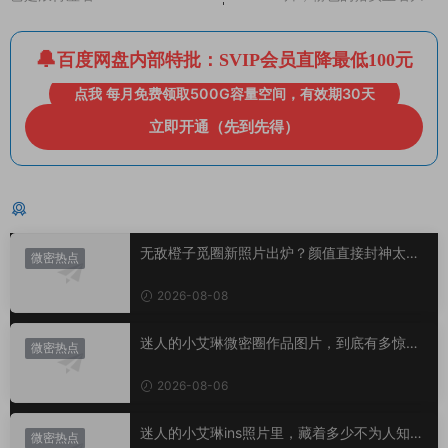
百度网盘内部特批：SVIP会员直降最低100元
点我 每月免费领取500G容量空间，有效期30天
立即开通（先到先得）
猜你喜欢
无敌橙子觅圈新照片出炉？颜值直接封神太惊
微密热点
艳！
2026-08-08
迷人的小艾琳微密圈作品图片，到底有多惊
微密热点
艳？
2026-08-06
迷人的小艾琳ins照片里，藏着多少不为人知的
微密热点