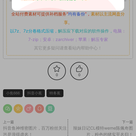
如果遇到付费才可获取的素材，建议升级
对应的VIP。
全站付费素材可提供补档服务
“
均有备份
”，
素材以主流网盘分
享。
以7z、7z分卷格式压缩，
解压应下载对应的软件操作，
电脑：
7-zip；安卓：zarchiver；苹果：解压专家
其它更多疑问请查看站内帮助中心！
0
0
小焦666
抖音小蕉
特务蕉
上一篇
下一篇
抖音鱼神维密图片，百万粉丝关注
辣妹日记CL模特weme陈佩奇图
岂是浪得虚名！
片，粉色的猪实至名归！