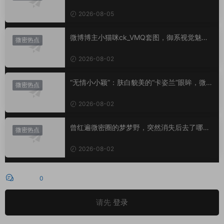
小心思？
2026-08-05
微博博主小猫咪ck_VMQ套图，御系视觉魅力
微密热点
代表
2026-08-02
“无情小小颖”：肤白貌美的“卡姿兰”眼眸，微密
微密热点
圈里的视觉盛宴
2026-08-02
曾红遍微密圈的梦梦野，突然消失后去了哪
微密热点
里？
2026-08-02
评论
0
请先
登录