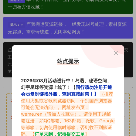
一归档方便收藏！
严禁搬运资源链接，一经发现封号处理，素材资源
提示：
无露点、需求请绕道，关闭本站网页！
申明：本文资源均来源网友分享，若侵犯了您的权限可以提交
工单处理。
站点提示
此外本文章皆属于原创文章，转载请注明出处！原文链接：
https://abcjyw.com/1616.html
2026年08月活动进行中！岛遇、秘语空间、
重要声明
幻宇星球等资源上线了！【
同行请勿注册开通
会员复制链接外搬，查到直接封禁！】
（推荐
使用火狐或谷歌浏览器访问，个别国产浏览器
本站资源均来自网络分享，如有侵犯你的权益请私信留言
收到
可能会无法访问）。网址发布页：
留言后，我们会第一时间进行审核后删除。
weme.ren
（请加入收藏夹）。请使用正规邮
站内资源为网友个人学习或测试研究使用，未经原版权作者许
箱注册，如QQ邮箱、163邮箱、微软、Google
可,禁止用于任何商业途径！请在下载24小时内删除！
等邮箱，切勿使用临时邮箱，否则收不到验证
码。【
订单未到，记得提交工单
】