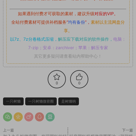
如果遇到付费才可获取的素材，建议升级
对应的VIP。
全站付费素材可提供补档服务
“
均有备份
”，
素材以主流网盘分
享。
以7z、7z分卷格式压缩，
解压应下载对应的软件操作，
电脑：
7-zip；安卓：zarchiver；苹果：解压专家
其它更多疑问请查看站内帮助中心！
0
0
一只树懒
一只树懒微密圈
是树懒呐
上一篇
下一篇