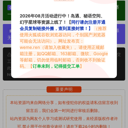
单个博主作品统一整合分享、素材高度去重复、逐
优势：
一归档方便收藏！
2026年08月活动进行中！岛遇、秘语空间、
幻宇星球等资源上线了！【
同行请勿注册开通
会员复制链接外搬，查到直接封禁！】
（推荐
严禁搬运资源链接，一经发现封号处理，素材资源
提示：
使用火狐或谷歌浏览器访问，个别国产浏览器
无露点、需求请绕道，关闭本站网页！
可能会无法访问）。网址发布页：
weme.ren
（请加入收藏夹）。请使用正规邮
箱注册，如QQ邮箱、163邮箱、微软、Google
申明：本文资源均来源网友分享，若侵犯了您的权限可以提交
等邮箱，切勿使用临时邮箱，否则收不到验证
工单处理。
码。【
订单未到，记得提交工单
】
此外本文章皆属于原创文章，转载请注明出处！原文链接：
https://abcjyw.com/1685.html
重要声明
本站资源均来自网络分享，如有侵犯你的权益请私信留言
收到
留言后，我们会第一时间进行审核后删除。
站内资源为网友个人学习或测试研究使用，未经原版权作者许
可,禁止用于任何商业途径！请在下载24小时内删除！