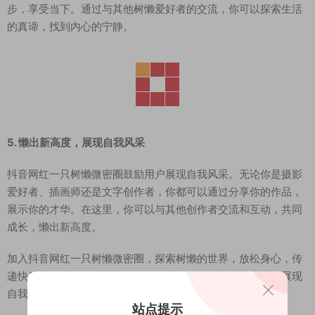
步，享受当下。通过与其他树懒爱好者的交流，你可以探索生活
的真谛，找到内心的宁静。
5. 懒出新高度，展现自我风采
抖音网红一只树懒微密圈鼓励用户展现自我风采。无论你是摄影
爱好者、插画师还是文字创作者，你都可以通过分享你的作品，
展示你的才华。在这里，你可以与其他创作者交流和互动，共同
成长，懒出新高度。
加入抖音网红一只树懒微密圈，探索树懒的世界，放松身心，传
递快乐和温暖，寻找内心的平静。让我们一起懒出新高度，展现
自我风采，享受与树懒共度的宁静时光！
站点提示