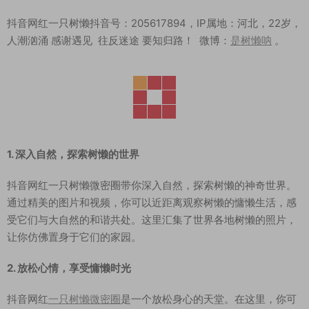
抖音网红一只树懒抖音号：205617894，IP属地：河北，22岁，
人潮汹涌 感谢遇见 往反迷途 要知归路！ 微博：
是树懒呐
。
1. 深入自然，探索树懒的世界
抖音网红一只树懒微密圈带你深入自然，探索树懒的神奇世界。
通过精美的图片和视频，你可以近距离观察树懒的慵懒生活，感
受它们与大自然的和谐共处。这里汇集了世界各地树懒的照片，
让你仿佛置身于它们的家园。
2. 放松心情，享受慵懒时光
抖音网红
一只树懒微密圈
是一个放松身心的天堂。在这里，你可