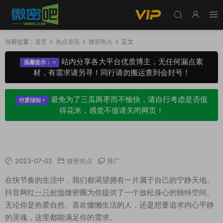
当前位置：
首页
热点资讯
微密热点
正文
站内分享各大平台优质博主，无任何漏点素
温馨提示：
材，有需求请另寻！同行请勿搬运查到会封号！
避免为了三瓜两枣而不愉快，请自行考虑是否值
付废须知
得花米，感觉不值请关闭网页！
抖音网红一只树懒微密圈资源，懒出新高度
2023-07-02
微密热点
推广
在快节奏的生活中，我们都渴望拥有一片属于自己的宁静天地。
抖音网红
一只树懒
微密圈为你提供了一个放松身心的独特空间。
无论你是热爱自然、喜欢慵懒生活的人，还是想要追求内心平静
的灵魂，这里都能满足你的需求。