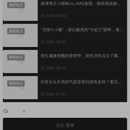
微博博主小猫咪ck_VMQ套图，御系视觉魅力
微密热点
代表
2026-08-02
“无情小小颖”：肤白貌美的“卡姿兰”眼眸，微密
微密热点
圈里的视觉盛宴
2026-08-02
曾红遍微密圈的梦梦野，突然消失后去了哪
微密热点
里？
2026-08-02
抖音头头不乖的气质穿搭到底有多绝？看完想
微密热点
照搬整套
2026-07-31
评论
0
请先
登录