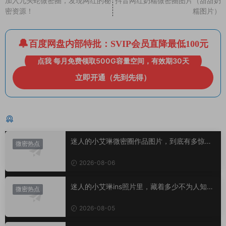
加入九头蛇微密圈，发现网红的秘
抖音网红奶糯微密圈图片（甜甜奶
密资源！
糯图片）
百度网盘内部特批：SVIP会员直降最低100元
点我 每月免费领取500G容量空间，有效期30天
立即开通（先到先得）
猜你喜欢
迷人的小艾琳微密圈作品图片，到底有多惊
微密热点
艳？
2026-08-06
迷人的小艾琳ins照片里，藏着多少不为人知的
微密热点
小心思？
2026-08-05