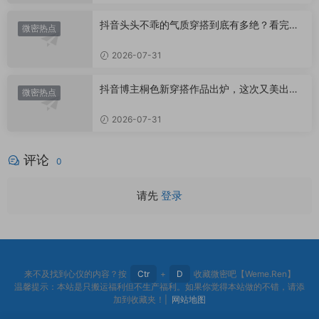
抖音头头不乖的气质穿搭到底有多绝？看完想
微密热点
照搬整套
2026-07-31
抖音博主桐色新穿搭作品出炉，这次又美出什
微密热点
么新高度？
2026-07-31
评论
0
请先
登录
来不及找到心仪的内容？按
Ctr
+
D
收藏微密吧【Weme.Ren】
温馨提示：本站是只搬运福利但不生产福利。如果你觉得本站做的不错，请添
加到收藏夹！|
网站地图