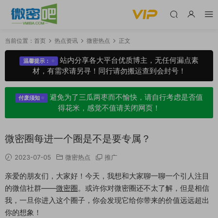
当前位置：
首页
热点资讯
微密热点
正文
站内分享各大平台优质博主，无任何漏点素
温馨提示：
材，有需求请另寻！同行请勿搬运查到会封号！
避免为了三瓜两枣而不愉快，请自行考虑是否值
付废须知
得花米，感觉不值请关闭网页！
微密圈每进一个圈是不是要专属？
2023-07-05
微密热点
推广
亲爱的朋友们，大家好！今天，我想和大家聊一聊一个引人注目
的微信社群——
微密圈
。或许你对微密圈还不太了解，但是相信
我，一旦你进入这个圈子，你会发现它给你带来的价值远远超出
你的想象！