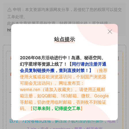
申明：本文资源均来源网友分享，若侵犯了您的权限可以提交
工单处理。
此外本文章皆属于原创文章，转载请注明出处！原文链接：
https://abcjyw.com/1825.html
站点提示
重要声明
2026年08月活动进行中！岛遇、秘语空间、
本站资源均来自网络分享，如有侵犯你的权益请私信留言
收到
幻宇星球等资源上线了！【
同行请勿注册开通
留言后，我们会第一时间进行审核后删除。
会员复制链接外搬，查到直接封禁！】
（推荐
站内资源为网友个人学习或测试研究使用，未经原版权作者许
使用火狐或谷歌浏览器访问，个别国产浏览器
可,禁止用于任何商业途径！请在下载24小时内删除！
可能会无法访问）。网址发布页：
weme.ren
（请加入收藏夹）。请使用正规邮
箱注册，如QQ邮箱、163邮箱、微软、Google
如果遇到付费才可获取的素材，建议升级
对应的VIP。
等邮箱，切勿使用临时邮箱，否则收不到验证
全站付费素材可提供补档服务
“
均有备份
”，
素材以主流网盘分
码。【
订单未到，记得提交工单
】
享。
以7z、7z分卷格式压缩，
解压应下载对应的软件操作，
电脑：
7-zip；安卓：zarchiver；苹果：解压专家