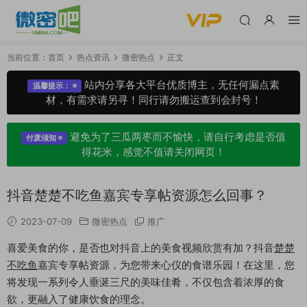
当前位置：
首页
热点资讯
微密热点
正文
站内分享各大平台优质博主，无任何漏点素
温馨提示：
材，有需求请另寻！同行请勿搬运查到会封号！
避免为了三瓜两枣而不愉快，请自行考虑是否值
付废须知
得花米，感觉不值请关闭网页！
抖音楚楚不吃鱼嘉宾专享帖资源怎么回事？
2023-07-09
微密热点
推广
喜爱美食的你，是否也对抖音上的美食视频欣赏有加？抖音
楚楚
不吃鱼
嘉宾专享帖资源，为您带来心仪的食谱乐园！在这里，您
将发现一系列令人垂涎三尺的美味佳肴，不仅包含着浓厚的食
欲，更融入了健康饮食的理念。