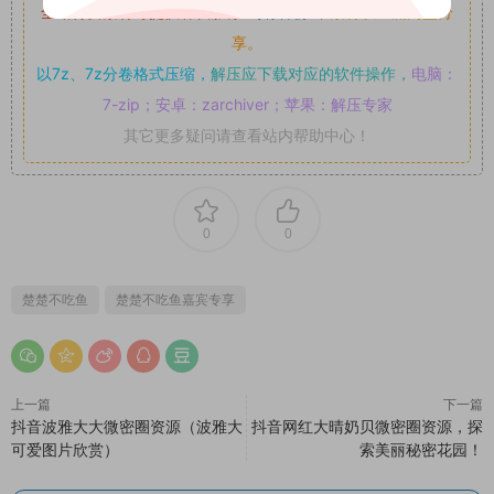
全站付费素材可提供补档服务
“
均有备份
”，
素材以主流网盘分
享。
以7z、7z分卷格式压缩，
解压应下载对应的软件操作，
电脑：
7-zip；安卓：zarchiver；苹果：解压专家
其它更多疑问请查看站内帮助中心！
0
0
楚楚不吃鱼
楚楚不吃鱼嘉宾专享
上一篇
下一篇
抖音波雅大大微密圈资源（波雅大
抖音网红大晴奶贝微密圈资源，探
可爱图片欣赏）
索美丽秘密花园！