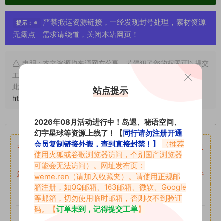
严禁搬运资源链接，一经发现封号处理，素材资源
提示：
无露点、需求请绕道，关闭本站网页！
申明：本文资源均来源网友分享，若侵犯了您的权限可以提交
工单处理。
此外本文章皆属于原创文章，转载请注明出处！原文链接：
站点提示
https://abcjyw.com/1964.html
2026年08月活动进行中！岛遇、秘语空间、
重要声明
幻宇星球等资源上线了！【
同行请勿注册开通
会员复制链接外搬，查到直接封禁！】
（推荐
本站资源均来自网络分享，如有侵犯你的权益请私信留言
收到
使用火狐或谷歌浏览器访问，个别国产浏览器
留言后，我们会第一时间进行审核后删除。
可能会无法访问）。网址发布页：
站内资源为网友个人学习或测试研究使用，未经原版权作者许
weme.ren
（请加入收藏夹）。请使用正规邮
箱注册，如QQ邮箱、163邮箱、微软、Google
可,禁止用于任何商业途径！请在下载24小时内删除！
等邮箱，切勿使用临时邮箱，否则收不到验证
码。【
订单未到，记得提交工单
】
如果遇到付费才可获取的素材，建议升级
对应的VIP。