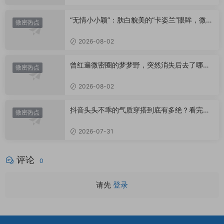
“无情小小颖”：肤白貌美的“卡姿兰”眼眸，微密
微密热点
圈里的视觉盛宴
2026-08-02
曾红遍微密圈的梦梦野，突然消失后去了哪
微密热点
里？
2026-08-02
抖音头头不乖的气质穿搭到底有多绝？看完想
微密热点
照搬整套
2026-07-31
评论
0
请先
登录