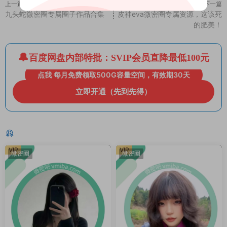
上一篇
下一篇
九头蛇微密圈专属圈子作品合集
皮神eva微密圈专属资源，这该死
的肥美！
百度网盘内部特批：SVIP会员直降最低100元
点我 每月免费领取500G容量空间，有效期30天
立即开通（先到先得）
猜你喜欢
VIP
VIP
微密圈
微密圈