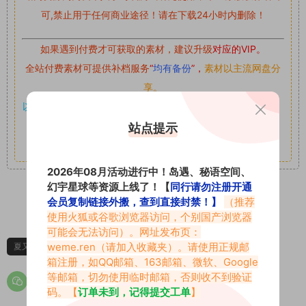
可,禁止用于任何商业途径！请在下载24小时内删除！
如果遇到付费才可获取的素材，建议升级
对应的VIP。
全站付费素材可提供补档服务
“
均有备份
”，
素材以主流网盘分
享。
以7z、7z分卷格式压缩，
解压应下载对应的软件操作，
电脑：
7-zip；安卓：zarchiver；苹果：解压专家
站点提示
其它更多疑问请查看站内帮助中心！
2026年08月活动进行中！岛遇、秘语空间、
幻宇星球等资源上线了！【
同行请勿注册开通
会员复制链接外搬，查到直接封禁！】
（推荐
3
0
使用火狐或谷歌浏览器访问，个别国产浏览器
可能会无法访问）。网址发布页：
weme.ren
（请加入收藏夹）。请使用正规邮
夏又米
夏又米微密圈
箱注册，如QQ邮箱、163邮箱、微软、Google
等邮箱，切勿使用临时邮箱，否则收不到验证
码。【
订单未到，记得提交工单
】