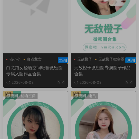
猫小小
白猫龙女
无敌橙子
无敌橙子微密圈
22期
08期
白猫龙女轻糖乐园
白龙猫女秘语空间轻糖微密圈
无敌橙子微密圈专属圈子作品
专属入圈作品合集
合集
VIP
VIP
2026-08-08
2026-08-08
VIP
VIP
微密圈
·
秘语空间
微密圈
·
趣岛