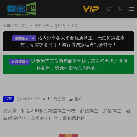
当前位置：
首页
博主圈子
微密圈
正文
站内分享各大平台优质博主，无任何漏点素
温馨提示：
材，有需求请另寻！同行请勿搬运查到会封号！
避免为了三瓜两枣而不愉快，请自行考虑是否值
付废须知
得花米，感觉不值请关闭网页！
夏又米微密圈专属圈子作品合集
07期
2023-07-14
微密圈
推广
夏又米
，抖音200多万粉丝博主一枚，颜值博主，穿搭博主，看
着感觉很小，非常的卡哇伊，萝莉风格的