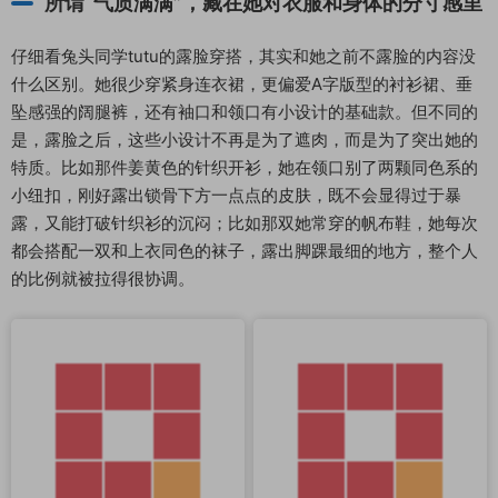
所谓“气质满满”，藏在她对衣服和身体的分寸感里
仔细看兔头同学tutu的露脸穿搭，其实和她之前不露脸的内容没
什么区别。她很少穿紧身连衣裙，更偏爱A字版型的衬衫裙、垂
坠感强的阔腿裤，还有袖口和领口有小设计的基础款。但不同的
是，露脸之后，这些小设计不再是为了遮肉，而是为了突出她的
特质。比如那件姜黄色的针织开衫，她在领口别了两颗同色系的
小纽扣，刚好露出锁骨下方一点点的皮肤，既不会显得过于暴
露，又能打破针织衫的沉闷；比如那双她常穿的帆布鞋，她每次
都会搭配一双和上衣同色的袜子，露出脚踝最细的地方，整个人
的比例就被拉得很协调。