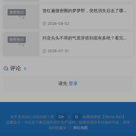
曾红遍微密圈的梦梦野，突然消失后去了哪
微密热点
里？
2026-08-02
抖音头头不乖的气质穿搭到底有多绝？看完想
微密热点
照搬整套
2026-07-31
评论
0
请先
登录
来不及找到心仪的内容？按
Ctr
+
D
收藏微密吧【Weme.Ren】
温馨提示：本站是只搬运福利但不生产福利。如果你觉得本站做的不错，请添
加到收藏夹！|
网站地图