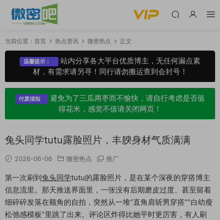
当前位置：
首页
热点资讯
微密热点
正文
站内分享各大平台优质博主，无任何漏点素
温馨提示：
材，有需求请另寻！同行请勿搬运查到会封号！
避免为了三瓜两枣而不愉快，请自行考虑是否值
付废须知
得花米，感觉不值请关闭网页！
兔头同学tutu露脸照片，丰腴身材气质满满
2026-06-06
微密热点
推广
第一次刷到
兔头同学
tutu的露脸照片，是在某个深夜的穿搭博主
信息流里。那天推送界面里，一张没有后期磨皮过度、甚至留着
细碎碎发落在额角的自拍，突然从一堆“直角肩斩男穿搭”“白幼瘦
松弛感模板”里跳了出来。评论区炸得比她平时更厉害，有人刷