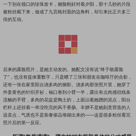
一下别在领口的珍珠发卡，侧脸刚好对着夕阳，那十几秒的片段
被粉丝截下来，做成了九宫格封面的边角料，却引来比正片多三
倍的互动。
后来的露脸照片，是她主动发的。她配文没有说“终于敢露脸
了”，也没有提体重数字，只是晒了三张和朋友在咖啡厅的合影，
还有一张在家里阳台浇多肉的侧影。浇多肉那张照片里，她穿了
件姜黄色的针织开衫，袖口卷到小臂一半，露出有点肉感但线条
流畅的手臂，多肉的花盆是陶土的，上面沾着她蹭的泥点，阳台
栏杆上还挂着一串没吃完的风干香肠。丰腴不是她刻意营造的人
设卖点，气质也不是靠奢侈品堆砌出来的——这是很多粉丝看完
照片后的第一反应。