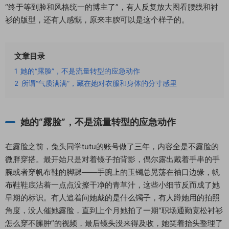
“终于等到脸和风格统一的博主了”，有人反复放大图看腰线和衬
衫的版型，还有人感慨，原来丰腴可以是这个样子的。
文章目录
1
她的“露脸”，不是流量转型的应急动作
2
所谓“气质满满”，藏在她对衣服和身体的分寸感里
她的“露脸”，不是流量转型的应急动作
在露脸之前，兔头同学tutu的账号做了三年，内容全是不露脸的
微胖穿搭。最开始只是对着镜子拍背影，偶尔露出戴着手串的手
腕或者穿帆布鞋的脚踝——手腕上的玉镯总晃荡在袖口边缘，帆
布鞋鞋底沾着一点点没擦干净的青草汁，这些小细节反而成了她
早期的标识。有人追着问她戴的是什么镯子，有人蹲她用的拍照
角度，没人催她露脸，直到上个月她拍了一期“职场通勤宽松衬衫
怎么穿不臃肿”的视频，最后镜头没来得及收，她笑着抬头整理了