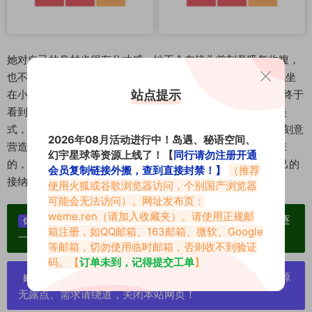
她对自己的身材也很有分寸感。她不会在镜头前刻意吸气收腹，
也不会用后期把自己的腰P得像筷子。浇多肉那张照片里，她坐
站点提示
在小椅子上，肚子上有一点点肉感的褶皱，评论区里有人说“终于
看到真实的博主了”，她回复说“褶皱是因为刚喝了一大杯冰美
式，肚子有点胀，很正常呀”。这种松弛的状态，反而比那些刻意
2026年08月活动进行中！岛遇、秘语空间、
营造的“完美身材”更能打动人。所谓气质，从来都不是瘦出来
幻宇星球等资源上线了！【
同行请勿注册开通
的，也不是靠昂贵的护肤品和化妆品堆出来的，而是你对自己的
会员复制链接外搬，查到直接封禁！】
（推荐
接纳，对生活的热爱，还有对每一件小事的认真。
使用火狐或谷歌浏览器访问，个别国产浏览器
可能会无法访问）。网址发布页：
weme.ren
（请加入收藏夹）。请使用正规邮
单个博主作品统一整合分享、素材高度去重复、逐
优势：
箱注册，如QQ邮箱、163邮箱、微软、Google
一归档方便收藏！
等邮箱，切勿使用临时邮箱，否则收不到验证
码。【
订单未到，记得提交工单
】
严禁搬运资源链接，一经发现封号处理，素材资源
提示：
无露点、需求请绕道，关闭本站网页！