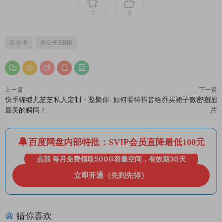
0
0
左公子
左公子2888
上一篇
下一篇
快手锦缎儿芝芝私人定制 - 凝聚你
如何看待抖音给乔买裙子微密圈图
最美的瞬间！
片
百度网盘内部特批：SVIP会员直降最低100元
点我 每月免费领取500G容量空间，有效期30天
立即开通（先到先得）
猜你喜欢