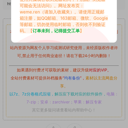
https://abcjyw.com/2011.html
可能会无法访问）。网址发布页：
weme.ren
（请加入收藏夹）。请使用正规邮
箱注册，如QQ邮箱、163邮箱、微软、Google
重要声明
等邮箱，切勿使用临时邮箱，否则收不到验证
码。【
订单未到，记得提交工单
】
本站资源均来自网络分享，如有侵犯你的权益请私信留言
收到
留言后，我们会第一时间进行审核后删除。
站内资源为网友个人学习或测试研究使用，未经原版权作者许
可,禁止用于任何商业途径！请在下载24小时内删除！
如果遇到付费才可获取的素材，建议升级
对应的VIP。
全站付费素材可提供补档服务
“
均有备份
”，
素材以主流网盘分
享。
以7z、7z分卷格式压缩，
解压应下载对应的软件操作，
电脑：
7-zip；安卓：zarchiver；苹果：解压专家
其它更多疑问请查看站内帮助中心！