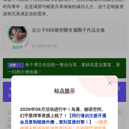
时尚青年，还是渴望与精英共享体验的成功人士，这个定制版资
源将完美满足你的需求。
左公子666微密圈专属圈子作品合集
2023-07-10
单个博主作品统一整合分享、素材高度去重复、逐
优势：
一归档方便收藏！
严禁搬运资源链接，一经发现封号处理，素材资源
提示：
站点提示
无露点、需求请绕道，关闭本站网页！
2026年08月活动进行中！岛遇、秘语空间、
申明：本文资源均来源网友分享，若侵犯了您的权限可以提交
幻宇星球等资源上线了！【
同行请勿注册开通
工单处理。
会员复制链接外搬，查到直接封禁！】
（推荐
此外本文章皆属于原创文章，转载请注明出处！原文链接：
使用火狐或谷歌浏览器访问，个别国产浏览器