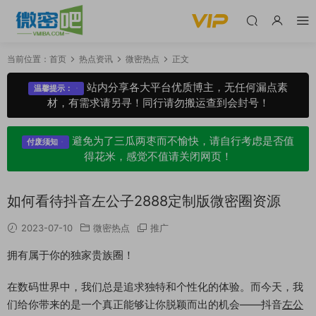
当前位置：
首页
热点资讯
微密热点
正文
站内分享各大平台优质博主，无任何漏点素
温馨提示：
材，有需求请另寻！同行请勿搬运查到会封号！
避免为了三瓜两枣而不愉快，请自行考虑是否值
付废须知
得花米，感觉不值请关闭网页！
如何看待抖音左公子2888定制版微密圈资源
2023-07-10
微密热点
推广
拥有属于你的独家贵族圈！
在数码世界中，我们总是追求独特和个性化的体验。而今天，我
们给你带来的是一个真正能够让你脱颖而出的机会——抖音
左公