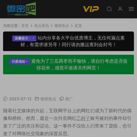
当前位置：
首页
热点资讯
微密热点
正文
站内分享各大平台优质博主，无任何漏点素
温馨提示：
材，有需求请另寻！同行请勿搬运查到会封号！
避免为了三瓜两枣而不愉快，请自行考虑是否值
付废须知
得花米，感觉不值请关闭网页！
如何看待抖音网红乙醇子账号被封事件
2023-07-12
微密热点
推广
随着社交媒体的兴起，互联网平台上的网红们成为了新时代的偶
像和榜样。然而，最近一次抖音网红
乙醇子
账号被封的事件却引
发了广泛的关注和议论。这一事件不仅给人们带来了震惊，也引
发了对网络社交现象的深度反思。