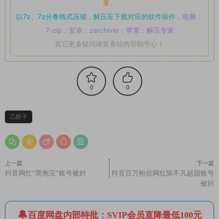
享。
以7z、7z分卷格式压缩，
解压应下载对应的软件操作，
电脑：
7-zip；安卓：zarchiver；苹果：解压专家
其它更多疑问请查看站内帮助中心！
0
0
乙醇子
上一篇
下一篇
抖音网红"黑饱宝"账号被封
抖音百万粉丝网红陈不凡超甜账号
被封
百度网盘内部特批：SVIP会员直降最低100元