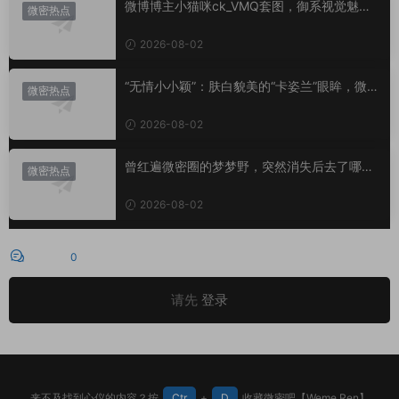
微博博主小猫咪ck_VMQ套图，御系视觉魅力
微密热点
代表
2026-08-02
“无情小小颖”：肤白貌美的“卡姿兰”眼眸，微密
微密热点
圈里的视觉盛宴
2026-08-02
曾红遍微密圈的梦梦野，突然消失后去了哪
微密热点
里？
2026-08-02
评论
0
请先
登录
来不及找到心仪的内容？按
Ctr
+
D
收藏微密吧【Weme.Ren】