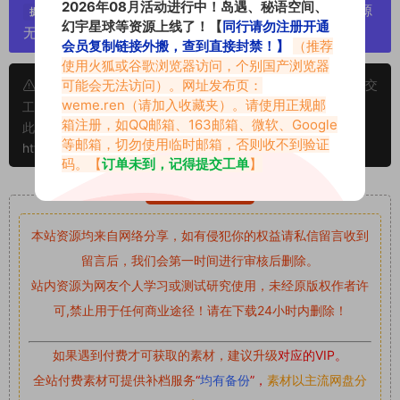
2026年08月活动进行中！岛遇、秘语空间、
严禁搬运资源链接，一经发现封号处理，素材资源
提示：
幻宇星球等资源上线了！【
同行请勿注册开通
无露点、需求请绕道，关闭本站网页！
会员复制链接外搬，查到直接封禁！】
（推荐
使用火狐或谷歌浏览器访问，个别国产浏览器
可能会无法访问）。网址发布页：
申明：本文资源均来源网友分享，若侵犯了您的权限可以提交
weme.ren
（请加入收藏夹）。请使用正规邮
工单处理。
箱注册，如QQ邮箱、163邮箱、微软、Google
此外本文章皆属于原创文章，转载请注明出处！原文链接：
等邮箱，切勿使用临时邮箱，否则收不到验证
https://abcjyw.com/2047.html
码。【
订单未到，记得提交工单
】
重要声明
本站资源均来自网络分享，如有侵犯你的权益请私信留言
收到
留言后，我们会第一时间进行审核后删除。
站内资源为网友个人学习或测试研究使用，未经原版权作者许
可,禁止用于任何商业途径！请在下载24小时内删除！
如果遇到付费才可获取的素材，建议升级
对应的VIP。
全站付费素材可提供补档服务
“
均有备份
”，
素材以主流网盘分