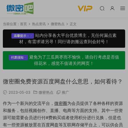
当前位置：
首页
热点资讯
微密热点
正文
站内分享各大平台优质博主，无任何漏点素
温馨提示：
材，有需求请另寻！同行请勿搬运查到会封号！
避免为了三瓜两枣而不愉快，请自行考虑是否值
付废须知
得花米，感觉不值请关闭网页！
微密圈免费资源百度网盘什么意思，如何看待？
2023-05-03
微密热点
推广
作为一个新兴的交流平台，
微密圈
为会员提供了各种各样的资源
和服务，包括视频创作、直播、电商等方面的支持。其中一些资
源可能需要会员进行付#费购买或者使用积分进行兑换，但是也
有一些资源被放置在百度网盘等互联网存储平台上，可以供会员