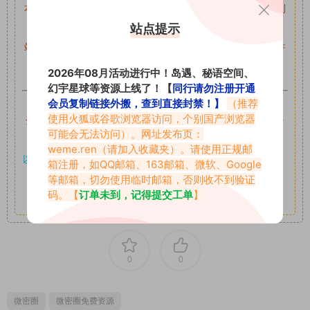
本站资源均来自网络分享，如有侵犯你的权益请私信留言
收到
站点提示
留言后，我们会第一时间进行审核后删除。
站内资源为网友个人学习或测试研究使用，未经原版权作者许
可,禁止用于任何商业途径！请在下载24小时内删除！
2026年08月活动进行中！岛遇、秘语空间、
幻宇星球等资源上线了！【
同行请勿注册开通
如果遇到付费才可获取的素材，建议升级
对应的VIP。
会员复制链接外搬，查到直接封禁！】
（推荐
使用火狐或谷歌浏览器访问，个别国产浏览器
全站付费素材可提供补档服务
“
均有备份
”，
素材以主流网盘分
可能会无法访问）。网址发布页：
享。
weme.ren
（请加入收藏夹）。请使用正规邮
以7z、7z分卷格式压缩，
解压应下载对应的软件操作，
电脑：
箱注册，如QQ邮箱、163邮箱、微软、Google
7-zip；安卓：zarchiver；苹果：解压专家
等邮箱，切勿使用临时邮箱，否则收不到验证
码。【
订单未到，记得提交工单
】
其它更多疑问请查看站内帮助中心！
0
0
微密圈
微密圈免费资源