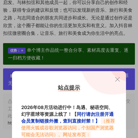
启发。与林扣弦和其他成员一起，你可以分享自己的创作和经
验，获得专业的建议和反馈；也可以发现新的音乐、旅行和美食
之路，与志同道合的朋友共同进步和成长。无论是通过创作还是
欣赏，这个圈子都能让你的生活更加充实和有意义。加入抖音林
扣弦微密圈合集，让音乐、旅行和美食成为你生活中的亮点。
单个博主作品统一整合分享、素材高度去重复、逐
优势：
一归档方便收藏！
严禁搬运资源链接，一经发现封号处理，素材资源
提示：
无露点、需求请绕道，关闭本站网页！
站点提示
申明：本文资源均来源网友分享，若侵犯了您的权限可以提交
2026年08月活动进行中！岛遇、秘语空间、
工单处理。
幻宇星球等资源上线了！【
同行请勿注册开通
此外本文章皆属于原创文章，转载请注明出处！原文链接：
会员复制链接外搬，查到直接封禁！】
（推荐
https://abcjyw.com/2088.html
使用火狐或谷歌浏览器访问，个别国产浏览器
可能会无法访问）。网址发布页：