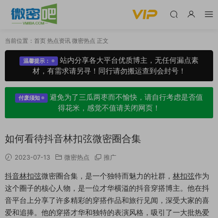
当前位置：
首页
热点资讯
微密热点
正文
站内分享各大平台优质博主，无任何漏点素
温馨提示：
材，有需求请另寻！同行请勿搬运查到会封号！
避免为了三瓜两枣而不愉快，请自行考虑是否值
付废须知
得花米，感觉不值请关闭网页！
如何看待抖音林扣弦微密圈合集
2023-07-13
微密热点
推广
抖音林扣弦
微密圈合集，是一个独特而魅力的社群，
林扣弦
作为
这个圈子的核心人物，是一位才华横溢的抖音穿搭博主。他在抖
音平台上分享了许多精彩的穿搭作品和旅行见闻，深受大家的喜
爱和追捧。他的穿搭才华和独特的表演风格，吸引了一大批热爱