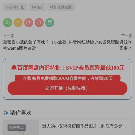
抖音林扣弦
林扣弦
林扣弦微密圈
上一篇
下一篇
微密圈小蕉的圈子有啥？（小焦微
抖音网红妙妙少女酱微密圈资源咋
密weme图片鉴赏）
回事？
百度网盘内部特批：SVIP会员直降最低100元
点我 每月免费领取500G容量空间，有效期30天
立即开通（先到先得）
猜你喜欢
迷人的小艾琳微密圈作品图片，到底有多惊
微密热点
艳？