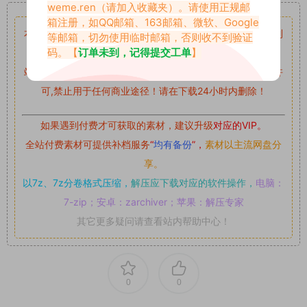
重要声明
weme.ren
（请加入收藏夹）。请使用正规邮
箱注册，如QQ邮箱、163邮箱、微软、Google
本站资源均来自网络分享，如有侵犯你的权益请私信留言
收到
等邮箱，切勿使用临时邮箱，否则收不到验证
码。【
订单未到，记得提交工单
】
留言后，我们会第一时间进行审核后删除。
站内资源为网友个人学习或测试研究使用，未经原版权作者许
可,禁止用于任何商业途径！请在下载24小时内删除！
如果遇到付费才可获取的素材，建议升级
对应的VIP。
全站付费素材可提供补档服务
“
均有备份
”，
素材以主流网盘分
享。
以7z、7z分卷格式压缩，
解压应下载对应的软件操作，
电脑：
7-zip；安卓：zarchiver；苹果：解压专家
其它更多疑问请查看站内帮助中心！
0
0