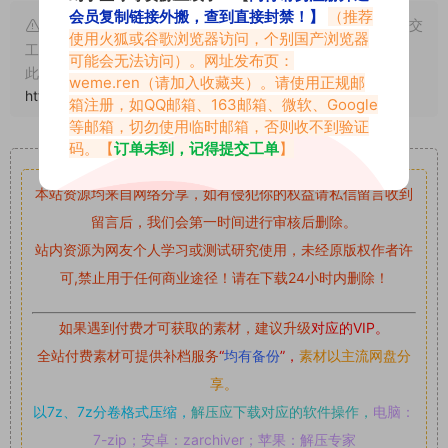
会员复制链接外搬，查到直接封禁！】
（推荐
申明：本文资源均来源网友分享，若侵犯了您的权限可以提交
使用火狐或谷歌浏览器访问，个别国产浏览器
工单处理。
可能会无法访问）。网址发布页：
此外本文章皆属于原创文章，转载请注明出处！原文链接：
weme.ren
（请加入收藏夹）。请使用正规邮
https://abcjyw.com/2096.html
箱注册，如QQ邮箱、163邮箱、微软、Google
等邮箱，切勿使用临时邮箱，否则收不到验证
重要声明
码。【
订单未到，记得提交工单
】
本站资源均来自网络分享，如有侵犯你的权益请私信留言
收到
留言后，我们会第一时间进行审核后删除。
站内资源为网友个人学习或测试研究使用，未经原版权作者许
可,禁止用于任何商业途径！请在下载24小时内删除！
如果遇到付费才可获取的素材，建议升级
对应的VIP。
全站付费素材可提供补档服务
“
均有备份
”，
素材以主流网盘分
享。
以7z、7z分卷格式压缩，
解压应下载对应的软件操作，
电脑：
7-zip；安卓：zarchiver；苹果：解压专家