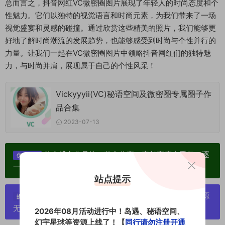
总而言之，抖音网红VC微密圈图片展现了年轻人的时尚态度和个
性魅力。它们以独特的视觉语言和时尚元素，为我们带来了一场
视觉盛宴和灵感的碰撞。通过欣赏这些精美的照片，我们能够更
好地了解时尚潮流的发展趋势，也能够感受到时尚与个性并行的
力量。让我们一起在VC微密圈图片中领略抖音网红们的独特魅
力，与时尚并肩，展现属于自己的个性风采！
Vickyyyii(VC)秘语空间及微密圈专属圈子作
品合集
2023-07-13
单个博主作品统一整合分享、素材高度去重复、逐
优势：
一归档方便收藏！
站点提示
严禁搬运资源链接，一经发现封号处理，素材资源
提示：
无露点、需求请绕道，关闭本站网页！
2026年08月活动进行中！岛遇、秘语空间、
幻宇星球等资源上线了！【
同行请勿注册开通