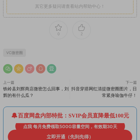
其它更多疑问请查看站内帮助中心！
0
2
VC微密圈
上一篇
下一篇
铁岭县刘辉商店微密怎么回事，刘
抖音穿搭网红清提微密圈图片，日
辉的有什么瓜？
常紧身瑜伽牛仔！
百度网盘内部特批：SVIP会员直降最低100元
点我 每月免费领取500G容量空间，有效期30天
立即开通（先到先得）