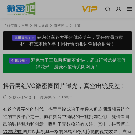
当前位置：
首页
热点资讯
微密热点
正文
站内分享各大平台优质博主，无任何漏点素
温馨提示：
材，有需求请另寻！同行请勿搬运查到会封号！
避免为了三瓜两枣而不愉快，请自行考虑是否值
付废须知
得花米，感觉不值请关闭网页！
抖音网红VC微密圈图片曝光，真空出镜反差！
2023-07-13
微密热点
推广
在这个数字化的时代，抖音已经成为了年轻人追逐潮流和表达个
性的主要平台之一。而在抖音中涌现的一批批网红们，凭借着自
己的独特魅力和创意，吸引了无数粉丝的关注。其中，抖音博主
VC微密圈
图片以其别具一格的风格和令人惊艳的视觉效果，成为