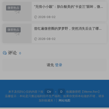
“无情小小颖”：肤白貌美的“卡姿兰”眼眸，微密
微密热点
圈里的视觉盛宴
2026-08-02
曾红遍微密圈的梦梦野，突然消失后去了哪
微密热点
里？
2026-08-02
评论
0
请先
登录
来不及找到心仪的内容？按
Ctr
+
D
收藏微密吧【Weme.Ren】
温馨提示：本站是只搬运福利但不生产福利。如果你觉得本站做的不错，请添
加到收藏夹！|
网站地图