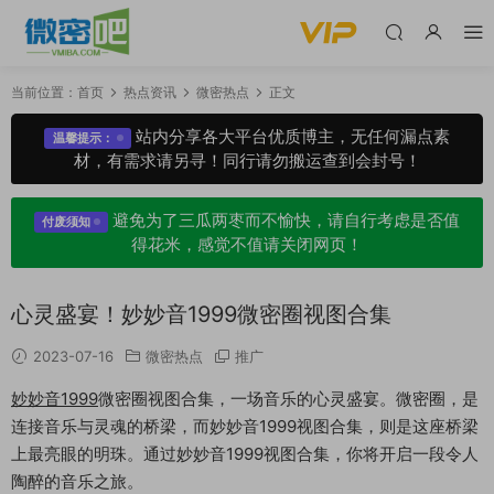
当前位置：
首页
热点资讯
微密热点
正文
站内分享各大平台优质博主，无任何漏点素
温馨提示：
材，有需求请另寻！同行请勿搬运查到会封号！
避免为了三瓜两枣而不愉快，请自行考虑是否值
付废须知
得花米，感觉不值请关闭网页！
心灵盛宴！妙妙音1999微密圈视图合集
2023-07-16
微密热点
推广
妙妙音1999
微密圈视图合集，一场音乐的心灵盛宴。微密圈，是
连接音乐与灵魂的桥梁，而妙妙音1999视图合集，则是这座桥梁
上最亮眼的明珠。通过妙妙音1999视图合集，你将开启一段令人
陶醉的音乐之旅。