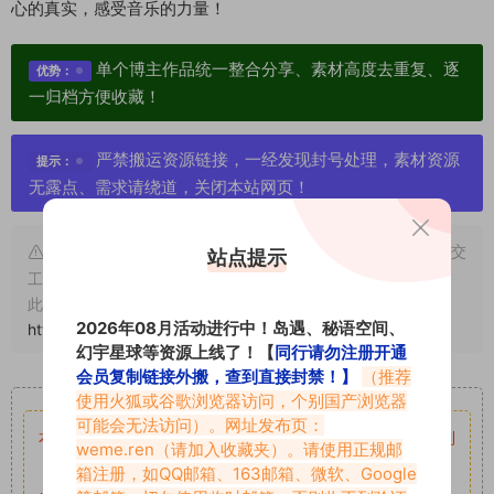
心的真实，感受音乐的力量！
单个博主作品统一整合分享、素材高度去重复、逐
优势：
一归档方便收藏！
严禁搬运资源链接，一经发现封号处理，素材资源
提示：
无露点、需求请绕道，关闭本站网页！
申明：本文资源均来源网友分享，若侵犯了您的权限可以提交
站点提示
工单处理。
此外本文章皆属于原创文章，转载请注明出处！原文链接：
2026年08月活动进行中！岛遇、秘语空间、
https://abcjyw.com/2184.html
幻宇星球等资源上线了！【
同行请勿注册开通
会员复制链接外搬，查到直接封禁！】
（推荐
重要声明
使用火狐或谷歌浏览器访问，个别国产浏览器
可能会无法访问）。网址发布页：
本站资源均来自网络分享，如有侵犯你的权益请私信留言
收到
weme.ren
（请加入收藏夹）。请使用正规邮
留言后，我们会第一时间进行审核后删除。
箱注册，如QQ邮箱、163邮箱、微软、Google