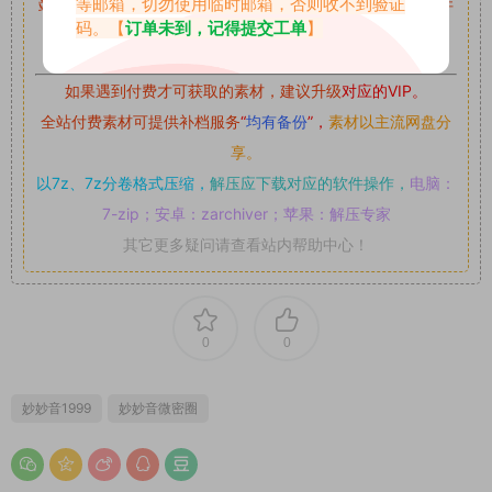
等邮箱，切勿使用临时邮箱，否则收不到验证
站内资源为网友个人学习或测试研究使用，未经原版权作者许
码。【
订单未到，记得提交工单
】
可,禁止用于任何商业途径！请在下载24小时内删除！
如果遇到付费才可获取的素材，建议升级
对应的VIP。
全站付费素材可提供补档服务
“
均有备份
”，
素材以主流网盘分
享。
以7z、7z分卷格式压缩，
解压应下载对应的软件操作，
电脑：
7-zip；安卓：zarchiver；苹果：解压专家
其它更多疑问请查看站内帮助中心！
0
0
妙妙音1999
妙妙音微密圈