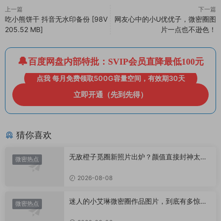
上一篇
下一篇
吃小熊饼干 抖音无水印备份 [98V
网友心中的小U优优子，微密圈图
205.52 MB]
片一点也不逊色！
百度网盘内部特批：SVIP会员直降最低100元
点我 每月免费领取500G容量空间，有效期30天
立即开通（先到先得）
猜你喜欢
无敌橙子觅圈新照片出炉？颜值直接封神太惊
微密热点
艳！
2026-08-08
迷人的小艾琳微密圈作品图片，到底有多惊
微密热点
艳？