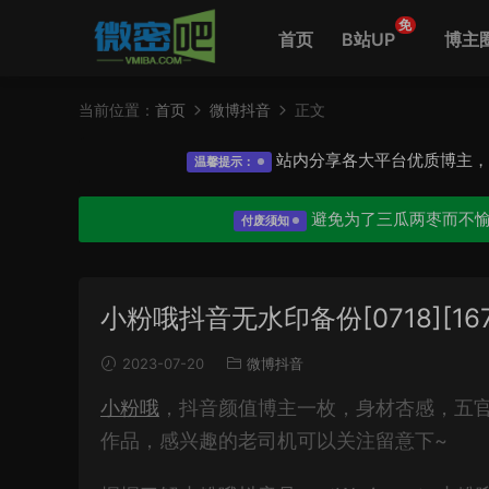
免
首页
B站UP
博主
当前位置：
首页
微博抖音
正文
站内分享各大平台优质博主
温馨提示：
避免为了三瓜两枣而不
付废须知
小粉哦抖音无水印备份[0718][167
2023-07-20
微博抖音
小粉哦
，抖音颜值博主一枚，身材杏感，五官
作品，感兴趣的老司机可以关注留意下~