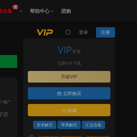
优
质合集
帮助中心
团购
登录
注册
VIP
专享
仅限VIP下载
升级VIP
立即购买
推广
收藏
穿搭
安卓解压
苹果解压
汇总合集