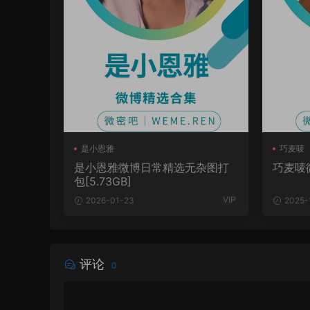
是小恩雅
巧麦唛
是小恩雅微博日常精选无杂图打
巧麦唛
包[5.73GB]
VIP
2026-01-23
2025-
评论
0