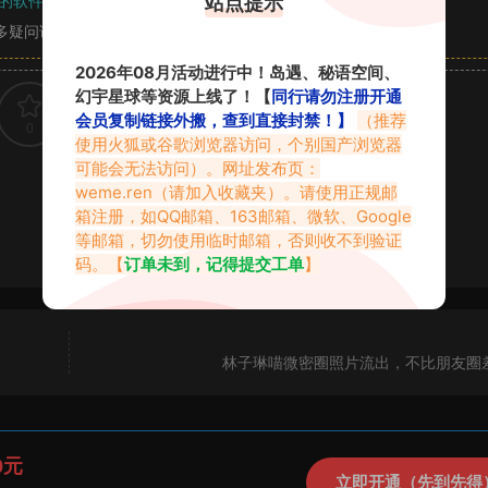
站点提示
的软件操作，
电脑：7-zip；安卓：zarchiver；苹果：解压专家
多疑问请查看站内帮助中心！
2026年08月活动进行中！岛遇、秘语空间、
幻宇星球等资源上线了！【
同行请勿注册开通
会员复制链接外搬，查到直接封禁！】
（推荐
0
0
使用火狐或谷歌浏览器访问，个别国产浏览器
可能会无法访问）。网址发布页：
weme.ren
（请加入收藏夹）。请使用正规邮
箱注册，如QQ邮箱、163邮箱、微软、Google
等邮箱，切勿使用临时邮箱，否则收不到验证
码。【
订单未到，记得提交工单
】
林子琳喵微密圈照片流出，不比朋友圈
0元
立即开通（先到先得