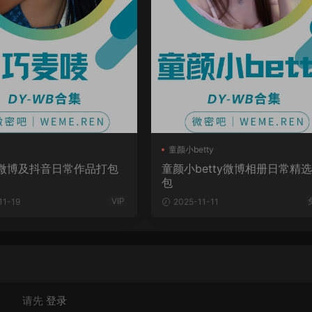
童颜小betty
微博及抖音日常作品打包
童颜小betty微博相册日常精
包
VIP
11-19
2025-11-11
请先
登录