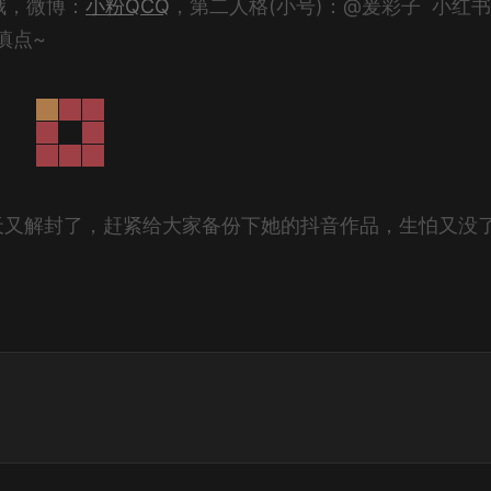
哦，微博：
小粉QCQ
，第二人格(小号)：@爰彩子 小红
慎点~
天又解封了，赶紧给大家备份下她的抖音作品，生怕又没