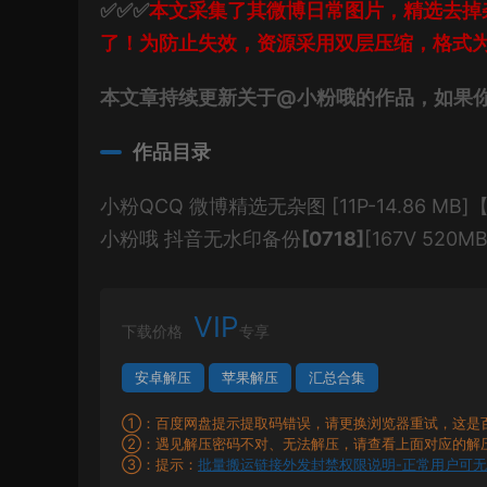
✅✅✅
本文采集了其微博日常图片，精选去掉
了！为防止失效，资源采用双层压缩，格式为
本文章持续更新关于@小粉哦的作品，如果
作品目录
小粉QCQ 微博精选无杂图 [11P-14.86 MB]
小粉哦 抖音无水印备份
[0718]
[167V 520MB
VIP
下载价格
专享
安卓解压
苹果解压
汇总合集
①：百度网盘提示提取码错误，请更换浏览器重试，这是
②：遇见解压密码不对、无法解压，请查看上面对应的解
③：提示：
批量搬运链接外发封禁权限说明-正常用户可