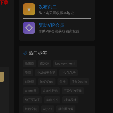
下载
发布页二
防止走丢可收藏本地址
赞助VIP会员
赞助VIP会员获取独家权益
热门标签
微密圈
蠢沫沫
keykeykiyomi
觅圈
小厨娘美食记
小U优优子
刘雅萌
陈妮妮uni
鱼神
脸红Dearie
weme圈
多肉小野猫
不爱笑的赛琳
给乔买裙子
蒹葭苍苍
桃沢樱呀
铁粉空间
林扣弦
微密圈资源