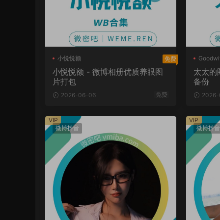
小悦悦额
Goodwi
免费
小悦悦额 - 微博相册优质养眼图
太太的
片打包
备份
免费
2026-06-06
2026-
VIP
VIP
微博抖音
微博抖音