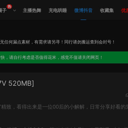
热
圈子
主播热舞
充电哄睡
微博抖音
收藏集
优
，无任何漏点素材，有需求请另寻！同行请勿搬运查到会封号！
愉快，请自行考虑是否值得花米，感觉不值请关闭网页！
V 520MB]
精致，看得出来是一位00后的小解解，日常分享好看的