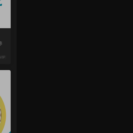
养
VIP