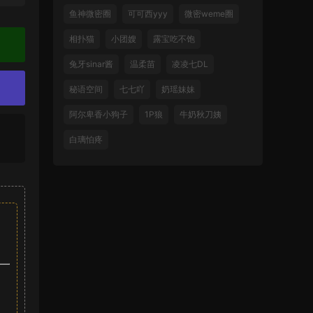
鱼神微密圈
可可西yyy
微密weme圈
相扑猫
小团嫂
露宝吃不饱
兔牙sinar酱
温柔苗
凌凌七DL
秘语空间
七七吖
奶瑶妹妹
阿尔卑香小狗子
1P狼
牛奶秋刀姨
白璃怕疼