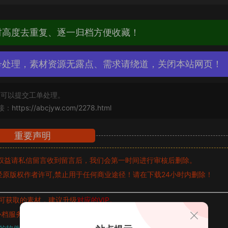
材高度去重复、逐一归档方便收藏！
号处理，素材资源无露点、需求请绕道，关闭本站网页！
可以提交工单处理。
接：
https://abcjyw.com/2278.html
重要声明
权益请私信留言
收到留言后，我们会第一时间进行审核后删除。
原版权作者许可,禁止用于任何商业途径！请在下载24小时内删除！
可获取的素材，建议升级
对应的VIP。
补档服务
“
均有备份
”，
素材以主流网盘分享。