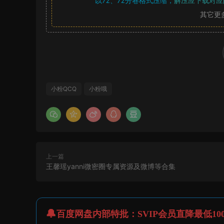
以7z、7z分卷格式压缩，
解压应下载对应
其它更
小粉QCQ
小粉哦
上一篇
王馨瑶yanni微密圈专属资源及微博等合集
百度网盘内部特批：SVIP会员直降最低10