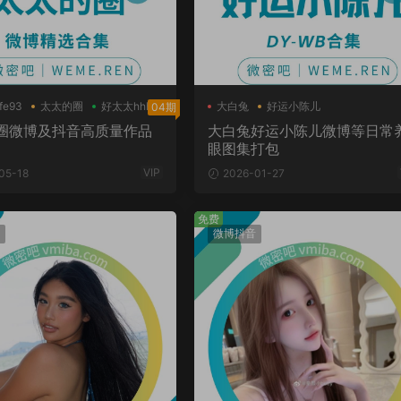
fe93
太太的圈
好太太hhh
大白兔
好运小陈儿
04期
圈微博及抖音高质量作品
大白兔好运小陈儿微博等日常
眼图集打包
VIP
05-18
2026-01-27
免费
微博抖音