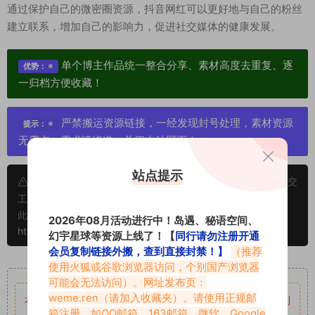
通过保护自己的微密圈资源，抖音网红可以更好地与自己的粉丝
建立联系，增加自己的影响力，促进社交媒体的健康发展。
单个博主作品统一整合分享、素材高度去重复、逐
优势：
一归档方便收藏！
严禁搬运资源链接，一经发现封号处理，素材资源
提示：
无露点、需求请绕道，关闭本站网页！
站点提示
申明：本文资源均来源网友分享，若侵犯了您的权限可以提交
工单处理。
此外本文章皆属于原创文章，转载请注明出处！原文链接：
2026年08月活动进行中！岛遇、秘语空间、
https://abcjyw.com/254.html
幻宇星球等资源上线了！【
同行请勿注册开通
会员复制链接外搬，查到直接封禁！】
（推荐
使用火狐或谷歌浏览器访问，个别国产浏览器
重要声明
可能会无法访问）。网址发布页：
weme.ren
（请加入收藏夹）。请使用正规邮
本站资源均来自网络分享，如有侵犯你的权益请私信留言
收到
箱注册，如QQ邮箱、163邮箱、微软、Google