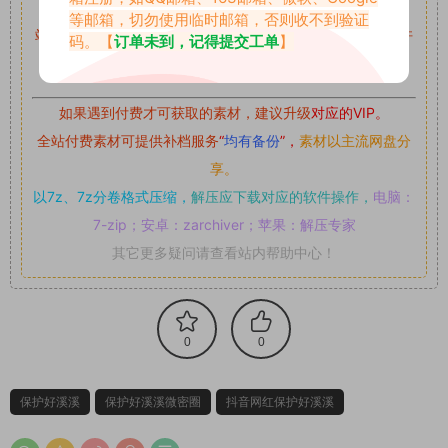
留言后，我们会第一时间进行审核后删除。
等邮箱，切勿使用临时邮箱，否则收不到验证
站内资源为网友个人学习或测试研究使用，未经原版权作者许
码。【
订单未到，记得提交工单
】
可,禁止用于任何商业途径！请在下载24小时内删除！
如果遇到付费才可获取的素材，建议升级
对应的VIP。
全站付费素材可提供补档服务
“
均有备份
”，
素材以主流网盘分
享。
以7z、7z分卷格式压缩，
解压应下载对应的软件操作，
电脑：
7-zip；安卓：zarchiver；苹果：解压专家
其它更多疑问请查看站内帮助中心！
0
0
保护好溪溪
保护好溪溪微密圈
抖音网红保护好溪溪