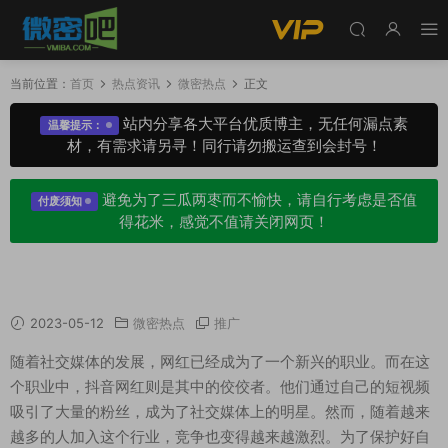
当前位置：
首页
热点资讯
微密热点
正文
站内分享各大平台优质博主，无任何漏点素
温馨提示：
材，有需求请另寻！同行请勿搬运查到会封号！
避免为了三瓜两枣而不愉快，请自行考虑是否值
付废须知
得花米，感觉不值请关闭网页！
如何看待抖音网红保护好溪溪微密圈资源
2023-05-12
微密热点
推广
随着社交媒体的发展，网红已经成为了一个新兴的职业。而在这
个职业中，抖音网红则是其中的佼佼者。他们通过自己的短视频
吸引了大量的粉丝，成为了社交媒体上的明星。然而，随着越来
越多的人加入这个行业，竞争也变得越来越激烈。为了保护好自