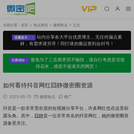
当前位置：
首页
热点资讯
微密热点
正文
站内分享各大平台优质博主，无任何漏点素
温馨提示：
材，有需求请另寻！同行请勿搬运查到会封号！
避免为了三瓜两枣而不愉快，请自行考虑是否值
付废须知
得花米，感觉不值请关闭网页！
如何看待抖音网红囧静微密圈资源
2023-05-13
微密热点
推广
抖音是一款非常受欢迎的短视频分享平台，许多网红也在这里崭
露头角。其中，
囧静
是一位非常有名的抖音网红，她的微密圈资
源备受关注。