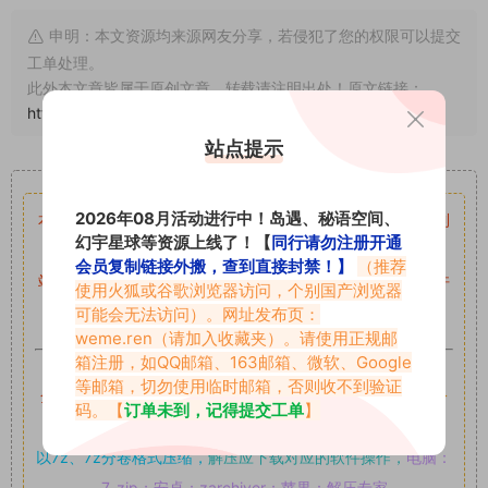
申明：本文资源均来源网友分享，若侵犯了您的权限可以提交
工单处理。
此外本文章皆属于原创文章，转载请注明出处！原文链接：
https://abcjyw.com/262.html
站点提示
重要声明
2026年08月活动进行中！岛遇、秘语空间、
本站资源均来自网络分享，如有侵犯你的权益请私信留言
收到
幻宇星球等资源上线了！【
同行请勿注册开通
留言后，我们会第一时间进行审核后删除。
会员复制链接外搬，查到直接封禁！】
（推荐
站内资源为网友个人学习或测试研究使用，未经原版权作者许
使用火狐或谷歌浏览器访问，个别国产浏览器
可,禁止用于任何商业途径！请在下载24小时内删除！
可能会无法访问）。网址发布页：
weme.ren
（请加入收藏夹）。请使用正规邮
箱注册，如QQ邮箱、163邮箱、微软、Google
如果遇到付费才可获取的素材，建议升级
对应的VIP。
等邮箱，切勿使用临时邮箱，否则收不到验证
全站付费素材可提供补档服务
“
均有备份
”，
素材以主流网盘分
码。【
订单未到，记得提交工单
】
享。
以7z、7z分卷格式压缩，
解压应下载对应的软件操作，
电脑：
7-zip；安卓：zarchiver；苹果：解压专家