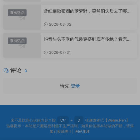
曾红遍微密圈的梦梦野，突然消失后去了哪
微密热点
里？
2026-08-02
抖音头头不乖的气质穿搭到底有多绝？看完想
微密热点
照搬整套
2026-07-31
评论
0
请先
登录
来不及找到心仪的内容？按
Ctr
+
D
收藏微密吧【Weme.Ren】
温馨提示：本站是只搬运福利但不生产福利。如果你觉得本站做的不错，请添
加到收藏夹！|
网站地图