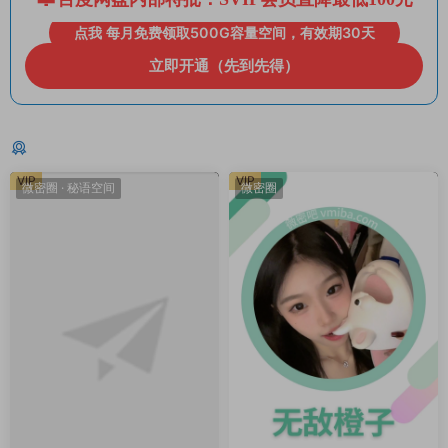
点我 每月免费领取500G容量空间，有效期30天
立即开通（先到先得）
猜你喜欢
VIP
VIP
微密圈
·
秘语空间
微密圈