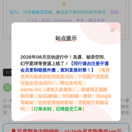
享。
以7z、7z分卷格式压缩，
解压应下载对应的软件操作，
电脑：
7-zip；安卓：zarchiver；苹果：解压专家
其它更多疑问请查看站内帮助中心！
站点提示
1
0
2026年08月活动进行中！岛遇、秘语空间、
幻宇星球等资源上线了！【
同行请勿注册开通
会员复制链接外搬，查到直接封禁！】
（推荐
贝贝酱
贝贝酱微密圈
使用火狐或谷歌浏览器访问，个别国产浏览器
可能会无法访问）。网址发布页：
weme.ren
（请加入收藏夹）。请使用正规邮
箱注册，如QQ邮箱、163邮箱、微软、Google
上一篇
下一篇
等邮箱，切勿使用临时邮箱，否则收不到验证
如何看待抖音网红甜子哟微密圈资
如何看待抖音网红水野小亚美微密
码。【
订单未到，记得提交工单
】
源
圈资源
百度网盘内部特批：SVIP会员直降最低100元