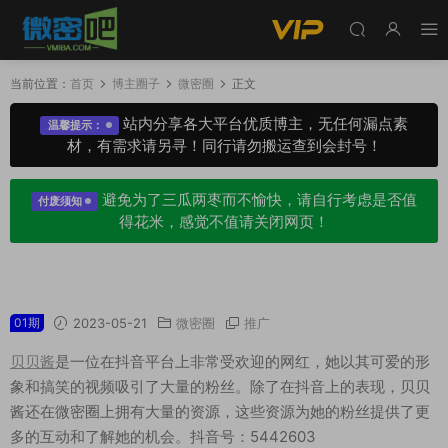
当前位置：
首页
博主圈子
微密圈
正文
站内分享各大平台优质博主，无任何漏点素
温馨提示：
材，有需求请另寻！同行请勿搬运查到会封号！
避免为了三瓜两枣而不愉快，请自行考虑是否值
付废须知
得花米，感觉不值请关闭网页！
贝贝酱微密圈专属入圈作品合集
01期
2023-05-21
微密圈
推广
贝贝酱
是一位在抖音平台上非常受欢迎的网红，她以其可爱的形
象和搞笑的视频吸引了大量的粉丝。除了在抖音上的表现，贝贝
酱还在微密圈上拥有大量的资源，这些资源为她的粉丝提供了更
多的互动和了解她的机会。抖音号：5442603