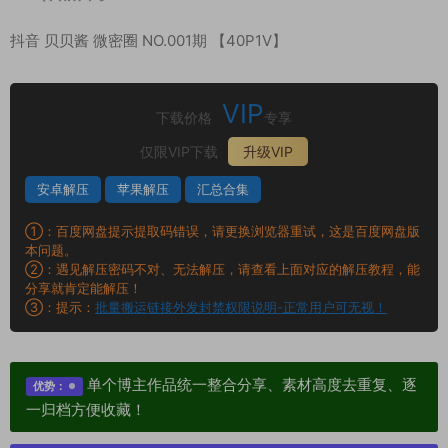
抖音 贝贝酱 微密圈 NO.001期 【40P1V】
VIP
下载价格
专享
仅限VIP下载
升级VIP
安卓解压
苹果解压
汇总合集
①：百度网盘提示提取码错误，请更换浏览器重试，这是百度网盘版
本问题。
②：遇见解压密码不对、无法解压，请查看上面对应的解压教程，能
分享就肯定能解压！
③：提示：
批量搬运链接外发封禁权限说明-正常用户可无视！
单个博主作品统一整合分享、素材高度去重复、逐
优势：
一归档方便收藏！