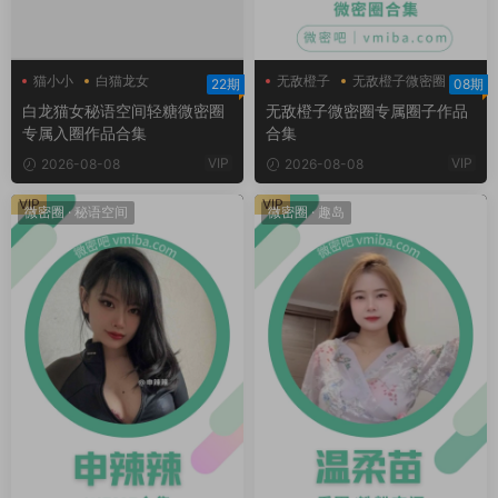
猫小小
白猫龙女
无敌橙子
无敌橙子微密圈
22期
08期
白猫龙女轻糖乐园
白龙猫女秘语空间轻糖微密圈
无敌橙子微密圈专属圈子作品
专属入圈作品合集
合集
VIP
VIP
2026-08-08
2026-08-08
VIP
VIP
微密圈
·
秘语空间
微密圈
·
趣岛