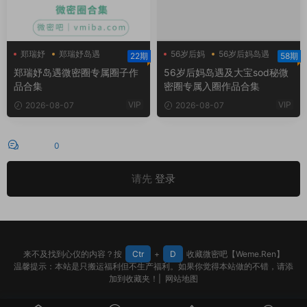
郑瑞妤
郑瑞妤岛遇
56岁后妈
56岁后妈岛遇
22期
58期
郑瑞妤微博
大宝sod秘
郑瑞妤岛遇微密圈专属圈子作
56岁后妈岛遇及大宝sod秘微
品合集
密圈专属入圈作品合集
VIP
VIP
2026-08-07
2026-08-07
评论
0
请先
登录
来不及找到心仪的内容？按
Ctr
+
D
收藏微密吧【Weme.Ren】
温馨提示：本站是只搬运福利但不生产福利。如果你觉得本站做的不错，请添
加到收藏夹！|
网站地图