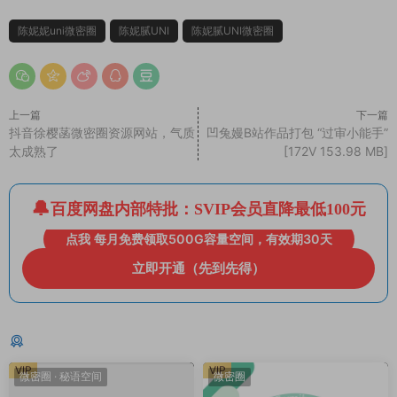
陈妮妮uni微密圈
陈妮腻UNI
陈妮腻UNI微密圈
上一篇
下一篇
抖音徐樱菡微密圈资源网站，气质
凹兔嫚B站作品打包 “过审小能手”
太成熟了
[172V 153.98 MB]
百度网盘内部特批：SVIP会员直降最低100元
点我 每月免费领取500G容量空间，有效期30天
立即开通（先到先得）
猜你喜欢
VIP
VIP
微密圈
·
秘语空间
微密圈