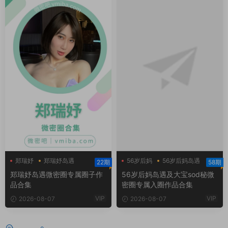
郑瑞妤
郑瑞妤岛遇
56岁后妈
56岁后妈岛遇
22期
58期
郑瑞妤微博
大宝sod秘
郑瑞妤岛遇微密圈专属圈子作
56岁后妈岛遇及大宝sod秘微
品合集
密圈专属入圈作品合集
VIP
VIP
2026-08-07
2026-08-07
评论