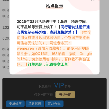
站点提示
抖音 陈妮腻UNI 微密圈 NO.074期 【42P5V】
抖音 陈妮腻UNI 微密圈 NO.075期 【37P】
2026年08月活动进行中！岛遇、秘语空间、
幻宇星球等资源上线了！【
同行请勿注册开通
20240618
会员复制链接外搬，查到直接封禁！】
（推荐
使用火狐或谷歌浏览器访问，个别国产浏览器
qt001 陈妮妮UNII呀 微博日常[11P-7V 34.46 MB]
可能会无法访问）。网址发布页：
weme.ren
（请加入收藏夹）。请使用正规邮
抖音 陈妮腻UNI 微密圈 NO.076期 【48P】
箱注册，如QQ邮箱、163邮箱、微软、Google
抖音 陈妮腻UNI 微密圈 NO.077期 【45P】
等邮箱，切勿使用临时邮箱，否则收不到验证
抖音 陈妮腻UNI 微密圈 NO.078期 【40P】
码。【
订单未到，记得提交工单
】
抖音 陈妮腻UNI 微密圈 NO.079期 【33P】
VIP
下载价格
专享
仅限VIP下载
升级VIP
安卓解压
苹果解压
汇总合集