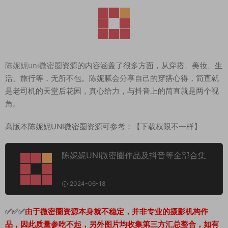
陈妮妮uni微密圈
资源的内容涵盖了很多方面，从穿搭、美妆、生
活、旅行等，无所不包。陈妮腻会分享自己的穿搭心得，简直就
是老司机的天堂后花园，真心给力，与抖音上的简直就是两个视
角。
高版本陈妮妮UNI微密圈资源可参考：【下载权限不一样】
陈妮妮UNI微密圈作品及抖音等全部合集
2024-06-18
✅✅✅
由于微密圈资源本身就不稳定，并非专业的摄影机构作
品，因此质量参吃不起，另外图片均收集第三方汇总整合，如有