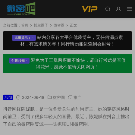
当前位置：
首页
博主圈子
微密圈
正文
站内分享各大平台优质博主，无任何漏点素
温馨提示：
材，有需求请另寻！同行请勿搬运查到会封号！
避免为了三瓜两枣而不愉快，请自行考虑是否值
付废须知
得花米，感觉不值请关闭网页！
陈妮腻UNI微密圈专属入圈作品合集
78期
2024-06-18
微密圈
推广
抖音网红陈妮腻，是一位备受关注的时尚博主。她的穿搭风格时
尚前卫，受到了很多年轻人的喜爱。最近，陈妮腻在抖音上推出
了自己的微密圈资源——
陈妮腻UNI
微密圈。