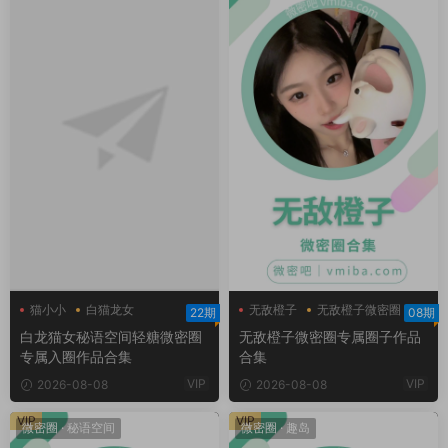
猫小小
白猫龙女
无敌橙子
无敌橙子微密圈
22期
08期
白猫龙女轻糖乐园
白龙猫女秘语空间轻糖微密圈
无敌橙子微密圈专属圈子作品
专属入圈作品合集
合集
VIP
VIP
2026-08-08
2026-08-08
VIP
VIP
微密圈
·
秘语空间
微密圈
·
趣岛