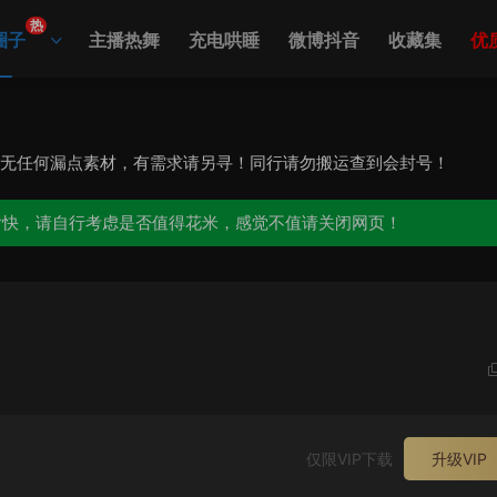
热
圈子
主播热舞
充电哄睡
微博抖音
收藏集
优
，无任何漏点素材，有需求请另寻！同行请勿搬运查到会封号！
愉快，请自行考虑是否值得花米，感觉不值请关闭网页！
仅限VIP下载
升级VIP