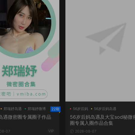
郑瑞妤岛遇
郑瑞妤微博
56岁后妈
56岁后妈岛遇
22期
大宝sod秘
岛遇微密圈专属圈子作品
56岁后妈岛遇及大宝sod秘微
圈专属入圈作品合集
VIP
08-07
2026-08-07