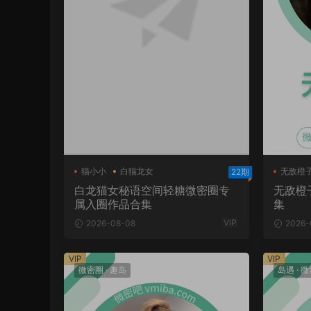
猫小小
白猫龙女
无敌橙
22期
白猫龙女轻糖乐园
白龙猫女秘语空间轻糖微密圈专
无敌橙
属入圈作品合集
集
VIP
2026-08-08
2026-
VIP
VIP
微密圈
·
趣岛
岛遇
·
微