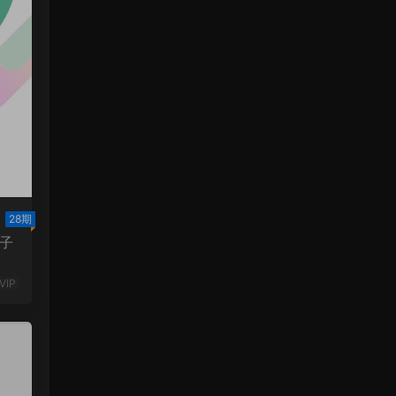
28期
子
VIP