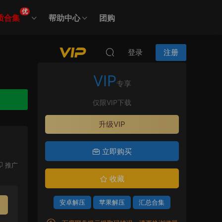
优
质合集
帮助中心
团购
登录
注册
VIP
专享
仅限VIP下载
升级VIP
立即购买
推广
收藏
安卓解压
苹果解压
汇总合集