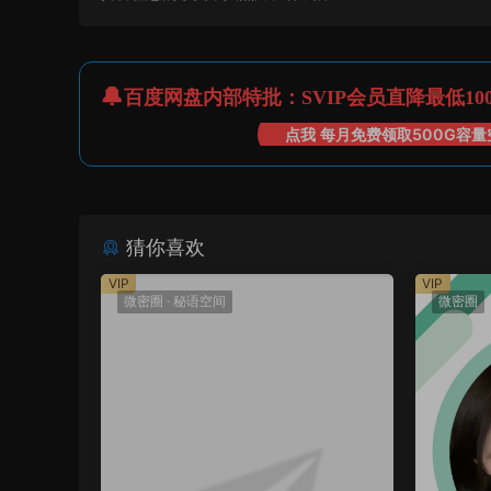
百度网盘内部特批：SVIP会员直降最低10
点我 每月免费领取500G容量
猜你喜欢
VIP
VIP
微密圈
·
秘语空间
微密圈