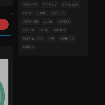
鱼神微密圈
可可西yyy
微密weme圈
相扑猫
小团嫂
露宝吃不饱
兔牙sinar酱
温柔苗
凌凌七DL
）
秘语空间
七七吖
奶瑶妹妹
阿尔卑香小狗子
1P狼
牛奶秋刀姨
白璃怕疼