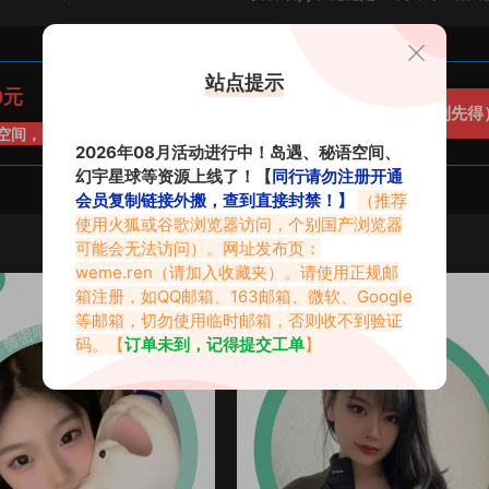
站点提示
0元
立即开通（先到先得
空间，有效期30天
2026年08月活动进行中！岛遇、秘语空间、
幻宇星球等资源上线了！【
同行请勿注册开通
会员复制链接外搬，查到直接封禁！】
（推荐
使用火狐或谷歌浏览器访问，个别国产浏览器
可能会无法访问）。网址发布页：
weme.ren
（请加入收藏夹）。请使用正规邮
VIP
箱注册，如QQ邮箱、163邮箱、微软、Google
微密圈
·
秘语空间
等邮箱，切勿使用临时邮箱，否则收不到验证
码。【
订单未到，记得提交工单
】