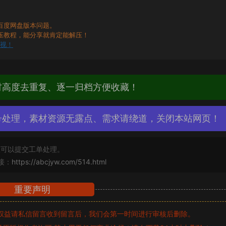
百度网盘版本问题。
压教程，能分享就肯定能解压！
无视！
材高度去重复、逐一归档方便收藏！
号处理，素材资源无露点、需求请绕道，关闭本站网页！
可以提交工单处理。
接：
https://abcjyw.com/514.html
重要声明
权益请私信留言
收到留言后，我们会第一时间进行审核后删除。