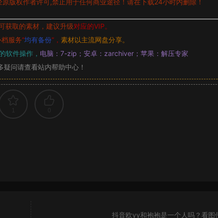
原版权作者许可,禁止用于任何商业途径！请在下载24小时内删除！
可获取的素材，建议升级
对应的VIP。
补档服务
“
均有备份
”，
素材以主流网盘分享。
的软件操作，
电脑：7-zip；安卓：zarchiver；苹果：解压专家
多疑问请查看站内帮助中心！
1
0
抖音欧yy和袍袍是一个人吗？看图