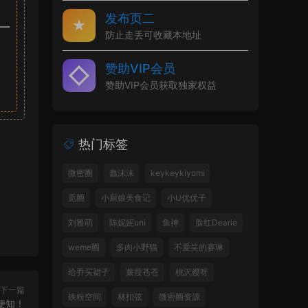
发布页二
防止走丢可收藏本地址
赞助VIP会员
赞助VIP会员获取独家权益
热门标签
微密圈
蠢沫沫
keykeykiyomi
觅圈
小厨娘美食记
小U优优子
刘雅萌
陈妮妮uni
鱼神
脸红Dearie
weme圈
多肉小野猫
不爱笑的赛琳
给乔买裙子
蒹葭苍苍
桃沢樱呀
下一篇
铁粉空间
林扣弦
微密圈资源
便知！