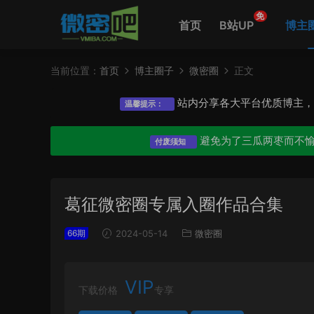
免
首页
B站UP
博主
当前位置：
首页
博主圈子
微密圈
正文
站内分享各大平台优质博主
温馨提示：
避免为了三瓜两枣而不
付废须知
葛征微密圈专属入圈作品合集
66期
2024-05-14
微密圈
VIP
下载价格
专享