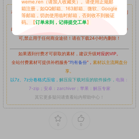
weme.ren
（请加入收藏夹）。请使用正规邮
箱注册，如QQ邮箱、163邮箱、微软、Google
本站资源均来自网络分享，如有侵犯你的权益请私信留言
收到
等邮箱，切勿使用临时邮箱，否则收不到验证
留言后，我们会第一时间进行审核后删除。
码。【
订单未到，记得提交工单
】
站内资源为网友个人学习或测试研究使用，未经原版权作者许
可,禁止用于任何商业途径！请在下载24小时内删除！
如果遇到付费才可获取的素材，建议升级
对应的VIP。
全站付费素材可提供补档服务
“
均有备份
”，
素材以主流网盘分
享。
以7z、7z分卷格式压缩，
解压应下载对应的软件操作，
电脑：
7-zip；安卓：zarchiver；苹果：解压专家
其它更多疑问请查看站内帮助中心！
0
0