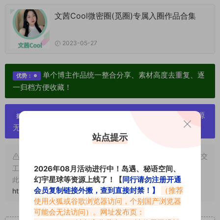
文茜Cool微密圈(觅圈)专属入圈作品合集
2023-05-27
单个博主作品统一整合分享、素材高度去重复、逐
优势：
一归档方便收藏！
严禁搬运资源链接，一经发现封号处理，素材资源
提示：
无露点、需求请绕道，关闭本站网页！
站点提示
申明：本文资源均来源网友分享，若侵犯了您的权限可以提交
2026年08月活动进行中！岛遇、秘语空间、
工单处理。
幻宇星球等资源上线了！【
同行请勿注册开通
此外本文章皆属于原创文章，转载请注明出处！原文链接：
会员复制链接外搬，查到直接封禁！】
（推荐
https://abcjyw.com/569.html
使用火狐或谷歌浏览器访问，个别国产浏览器
可能会无法访问）。网址发布页：
重要声明