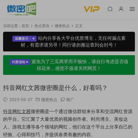
当前位置：
首页
热点资讯
微密热点
正文
站内分享各大平台优质博主，无任何漏点素
温馨提示：
材，有需求请另寻！同行请勿搬运查到会封号！
避免为了三瓜两枣而不愉快，请自行考虑是否值
付废须知
得花米，感觉不值请关闭网页！
抖音网红文茜微密圈是什么，好看吗？
2023-05-27
微密热点
推广
抖音网红文茜
微密圈是一个通过微信群组来分享和交流网红资源
的平台。它汇聚了大量优质的视频创作者、时尚博主、美妆达
人、游戏主播等各个领域的网红，他们在这个平台上分享自己的
经验、心得和技巧，并提供各类有趣的内容。