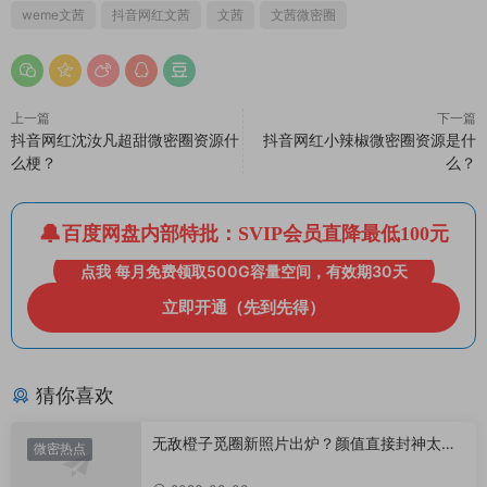
weme文茜
抖音网红文茜
文茜
文茜微密圈
上一篇
下一篇
抖音网红沈汝凡超甜微密圈资源什
抖音网红小辣椒微密圈资源是什
么梗？
么？
百度网盘内部特批：SVIP会员直降最低100元
点我 每月免费领取500G容量空间，有效期30天
立即开通（先到先得）
猜你喜欢
无敌橙子觅圈新照片出炉？颜值直接封神太惊
微密热点
艳！