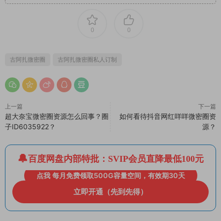
0
0
古阿扎微密圈
古阿扎微密圈私人订制
上一篇
下一篇
超大奈宝微密圈资源怎么回事？圈
如何看待抖音网红咩咩微密圈资
子ID6035922？
源？
百度网盘内部特批：SVIP会员直降最低100元
点我 每月免费领取500G容量空间，有效期30天
立即开通（先到先得）