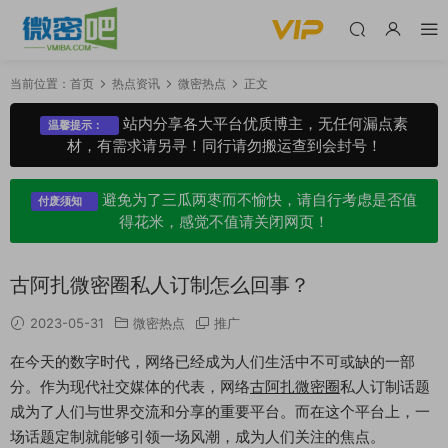
当前位置：
首页
热点资讯
微密热点
正文
站内分享各大平台优质博主，无任何漏点素
温馨提示：
材，有需求请另寻！同行请勿搬运查到会封号！
避免为了三瓜两枣而不愉快，请自行考虑是否值
付废须知
得花米，感觉不值请关闭网页！
古阿扎微密圈私人订制怎么回事？
2023-05-31
微密热点
推广
在今天的数字时代，网络已经成为人们生活中不可或缺的一部
分。作为现代社交媒体的代表，网络
古阿扎微密圈
私人订制话题
成为了人们与世界交流和分享的重要平台。而在这个平台上，一
场话题定制就能够引领一场风潮，成为人们关注的焦点。