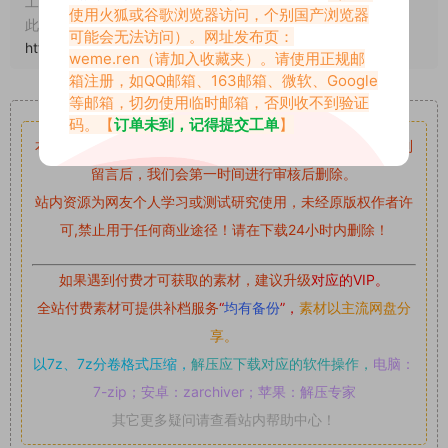
工单处理。
使用火狐或谷歌浏览器访问，个别国产浏览器
此外本文章皆属于原创文章，转载请注明出处！原文链接：
可能会无法访问）。网址发布页：
https://abcjyw.com/674.html
weme.ren
（请加入收藏夹）。请使用正规邮
箱注册，如QQ邮箱、163邮箱、微软、Google
重要声明
等邮箱，切勿使用临时邮箱，否则收不到验证
码。【
订单未到，记得提交工单
】
本站资源均来自网络分享，如有侵犯你的权益请私信留言
收到
留言后，我们会第一时间进行审核后删除。
站内资源为网友个人学习或测试研究使用，未经原版权作者许
可,禁止用于任何商业途径！请在下载24小时内删除！
如果遇到付费才可获取的素材，建议升级
对应的VIP。
全站付费素材可提供补档服务
“
均有备份
”，
素材以主流网盘分
享。
以7z、7z分卷格式压缩，
解压应下载对应的软件操作，
电脑：
7-zip；安卓：zarchiver；苹果：解压专家
其它更多疑问请查看站内帮助中心！