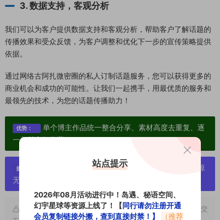
3. 数据支持，客观分析
我们可以为客户提供数据支持和客观分析，帮助客户了解话题的
传播效果和受众反馈，为客户调整和优化下一步的宣传策略提供
依据。
通过网络古阿扎微密圈的私人订制话题服务，您可以获得更多的
商业机会和成功的可能性。让我们一起携手，用最优质的服务和
最领先的技术，为您的话题传播助力！
单个博主作品统一整合分享、素材高度去重复、逐
优势：
一归档方便收藏！
站点提示
严禁搬运资源链接，一经发现封号处理，素材资源
提示：
无露点、需求请绕道，关闭本站网页！
2026年08月活动进行中！岛遇、秘语空间、
幻宇星球等资源上线了！【
同行请勿注册开通
申明：本文资源均来源网友分享，若侵犯了您的权限可以提交
会员复制链接外搬，查到直接封禁！】
（推荐