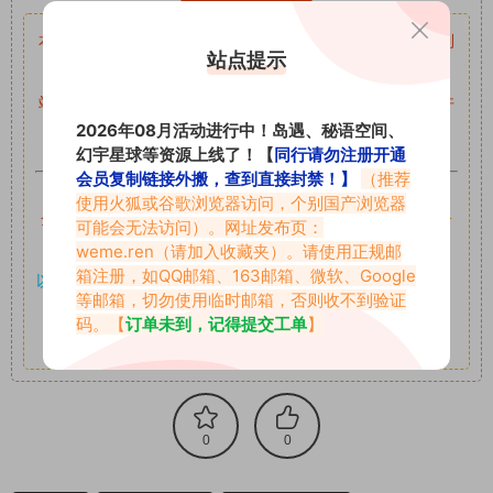
本站资源均来自网络分享，如有侵犯你的权益请私信留言
收到
站点提示
留言后，我们会第一时间进行审核后删除。
站内资源为网友个人学习或测试研究使用，未经原版权作者许
2026年08月活动进行中！岛遇、秘语空间、
可,禁止用于任何商业途径！请在下载24小时内删除！
幻宇星球等资源上线了！【
同行请勿注册开通
会员复制链接外搬，查到直接封禁！】
（推荐
如果遇到付费才可获取的素材，建议升级
对应的VIP。
使用火狐或谷歌浏览器访问，个别国产浏览器
全站付费素材可提供补档服务
“
均有备份
”，
素材以主流网盘分
可能会无法访问）。网址发布页：
weme.ren
（请加入收藏夹）。请使用正规邮
享。
箱注册，如QQ邮箱、163邮箱、微软、Google
以7z、7z分卷格式压缩，
解压应下载对应的软件操作，
电脑：
等邮箱，切勿使用临时邮箱，否则收不到验证
7-zip；安卓：zarchiver；苹果：解压专家
码。【
订单未到，记得提交工单
】
其它更多疑问请查看站内帮助中心！
0
0