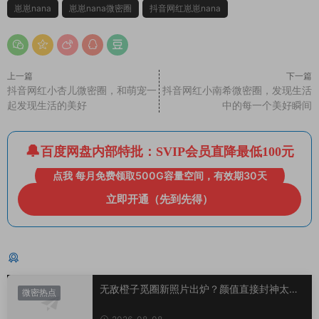
崽崽nana
崽崽nana微密圈
抖音网红崽崽nana
上一篇
下一篇
抖音网红小杏儿微密圈，和萌宠一
抖音网红小南希微密圈，发现生活
起发现生活的美好
中的每一个美好瞬间
百度网盘内部特批：SVIP会员直降最低100元
点我 每月免费领取500G容量空间，有效期30天
立即开通（先到先得）
猜你喜欢
无敌橙子觅圈新照片出炉？颜值直接封神太惊
微密热点
艳！