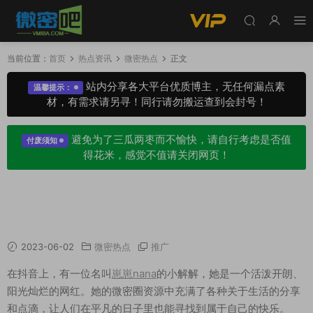
当前位置：
首页
热点资讯
微密热点
正文
站内分享各大平台优质博主，无任何漏点素
温馨提示：
材，有需求请另寻！同行请勿搬运查到会封号！
避免为了三瓜两枣而不愉快，请自行考虑是否值
付废须知
得花米，感觉不值请关闭网页！
抖音网红崽崽nana微密圈，用快乐生活打动你的
心
2023-06-02
微密热点
推广
在抖音上，有一位名叫
崽崽nana
的小解解，她是一个活泼开朗、
阳光灿烂的网红。她的微密圈资源中充满了各种关于生活的分享
和点滴，让人们在平凡的日子里也能寻找到属于自己的快乐。