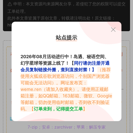
申明：本文资源均来源网友分享，若侵犯了您的权限可以提交
工单处理。
此外本文章皆属于原创文章，转载请注明出处！原文链接：
https://abcjyw.com/746.html
站点提示
重要声明
本站资源均来自网络分享，如有侵犯你的权益请私信留言
收到
2026年08月活动进行中！岛遇、秘语空间、
留言后，我们会第一时间进行审核后删除。
幻宇星球等资源上线了！【
同行请勿注册开通
会员复制链接外搬，查到直接封禁！】
（推荐
站内资源为网友个人学习或测试研究使用，未经原版权作者许
使用火狐或谷歌浏览器访问，个别国产浏览器
可,禁止用于任何商业途径！请在下载24小时内删除！
可能会无法访问）。网址发布页：
weme.ren
（请加入收藏夹）。请使用正规邮
如果遇到付费才可获取的素材，建议升级
对应的VIP。
箱注册，如QQ邮箱、163邮箱、微软、Google
等邮箱，切勿使用临时邮箱，否则收不到验证
全站付费素材可提供补档服务
“
均有备份
”，
素材以主流网盘分
码。【
订单未到，记得提交工单
】
享。
以7z、7z分卷格式压缩，
解压应下载对应的软件操作，
电脑：
7-zip；安卓：zarchiver；苹果：解压专家