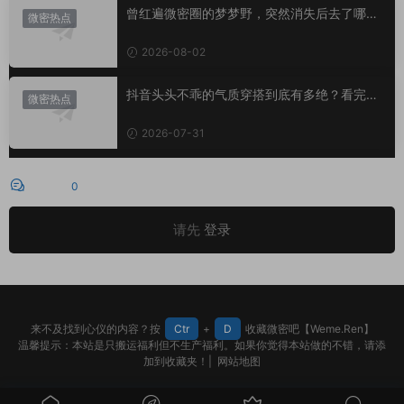
曾红遍微密圈的梦梦野，突然消失后去了哪
微密热点
里？
2026-08-02
抖音头头不乖的气质穿搭到底有多绝？看完想
微密热点
照搬整套
2026-07-31
评论
0
请先
登录
来不及找到心仪的内容？按
Ctr
+
D
收藏微密吧【Weme.Ren】
温馨提示：本站是只搬运福利但不生产福利。如果你觉得本站做的不错，请添
加到收藏夹！|
网站地图