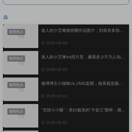
猜你喜欢
迷人的小艾琳微密圈作品图片，到底有多惊
微密热点
艳？
2026-08-06
迷人的小艾琳ins照片里，藏着多少不为人知的
微密热点
小心思？
2026-08-05
微博博主小猫咪ck_VMQ套图，御系视觉魅力
微密热点
代表
2026-08-02
“无情小小颖”：肤白貌美的“卡姿兰”眼眸，微密
微密热点
圈里的视觉盛宴
2026-08-02