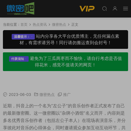
当前位置：
首页
热点资讯
微密热点
正文
站内分享各大平台优质博主，无任何漏点素
温馨提示：
材，有需求请另寻！同行请勿搬运查到会封号！
避免为了三瓜两枣而不愉快，请自行考虑是否值
付废须知
得花米，感觉不值请关闭网页！
抖音左公子最新微密圈，开启了视听盛宴
2023-06-03
微密热点
推广
近期，抖音上的一个名为“左公子”的音乐创作者正式发布了自己
的最新微密圈。这一微密圈以“杂牌小酒馆”名义而开，内容则是
多名优秀音乐创作者（包括左公子本人）在现场表演音乐，并分
享彼此对音乐的心得体会，同时邀请观众参加互动互动环节，共