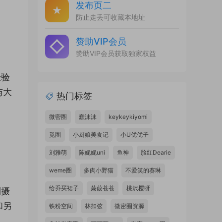
发布页二
防止走丢可收藏本地址
赞助VIP会员
赞助VIP会员获取独家权益
经验
与大
热门标签
微密圈
蠢沫沫
keykeykiyomi
觅圈
小厨娘美食记
小U优优子
刘雅萌
陈妮妮uni
鱼神
脸红Dearie
weme圈
多肉小野猫
不爱笑的赛琳
给乔买裙子
蒹葭苍苍
桃沢樱呀
到摄
和另
铁粉空间
林扣弦
微密圈资源