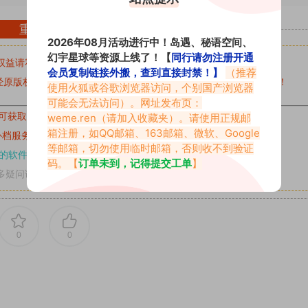
重要声明
2026年08月活动进行中！岛遇、秘语空间、
幻宇星球等资源上线了！【
同行请勿注册开通
权益请私信留言
收到留言后，我们会第一时间进行审核后删除。
会员复制链接外搬，查到直接封禁！】
（推荐
原版权作者许可,禁止用于任何商业途径！请在下载24小时内删除！
使用火狐或谷歌浏览器访问，个别国产浏览器
可能会无法访问）。网址发布页：
可获取的素材，建议升级
对应的VIP。
weme.ren
（请加入收藏夹）。请使用正规邮
箱注册，如QQ邮箱、163邮箱、微软、Google
补档服务
“
均有备份
”，
素材以主流网盘分享。
等邮箱，切勿使用临时邮箱，否则收不到验证
的软件操作，
电脑：7-zip；安卓：zarchiver；苹果：解压专家
码。【
订单未到，记得提交工单
】
多疑问请查看站内帮助中心！
0
0