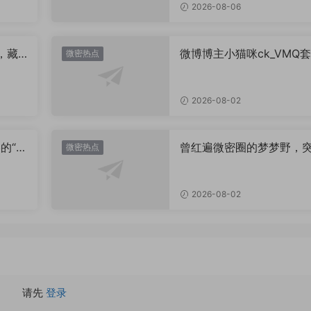
2026-08-06
，藏
微博博主小猫咪ck_VMQ套
微密热点
思？
图，御系视觉魅力代表
2026-08-02
的“卡
曾红遍微密圈的梦梦野，
微密热点
视觉
消失后去了哪里？
2026-08-02
请先
登录