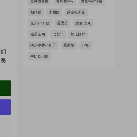
鱼神微密圈
可可西yyy
微密weme圈
相扑猫
小团嫂
露宝吃不饱
兔牙sinar酱
温柔苗
凌凌七DL
秘语空间
七七吖
奶瑶妹妹
阿尔卑香小狗子
聂傲娇
1P狼
我们
牛奶秋刀姨
加美