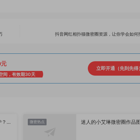
巧
抖音网红相扑猫微密圈资源，让你学会如何
0元
立即开通（先到先得
空间，有效期30天
炉？颜
迷人的小艾琳微密圈作品
微密热点
片，到底有多惊艳？