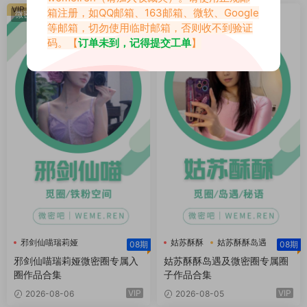
VIP
VIP
箱注册，如QQ邮箱、163邮箱、微软、Google
微密圈
岛遇
·
微密圈
等邮箱，切勿使用临时邮箱，否则收不到验证
码。【
订单未到，记得提交工单
】
邪剑仙喵瑞莉娅
姑苏酥酥
姑苏酥酥岛遇
08期
08期
邪剑仙喵瑞莉娅微密圈
姑苏酥酥微密圈
邪剑仙喵瑞莉娅微密圈专属入
姑苏酥酥岛遇及微密圈专属圈
圈作品合集
子作品合集
VIP
VIP
2026-08-06
2026-08-05