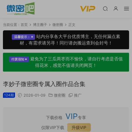
当前位置：
首页
博主圈子
微密圈
正文
站内分享各大平台优质博主，无任何漏点素
温馨提示：
材，有需求请另寻！同行请勿搬运查到会封号！
避免为了三瓜两枣而不愉快，请自行考虑是否值
付废须知
得花米，感觉不值请关闭网页！
李妙子微密圈专属入圈作品合集
124期
2026-01-09
微密圈
推广
VIP
下载价格
专享
仅限VIP下载
升级VIP