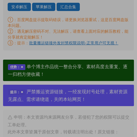
安卓解压
苹果解压
汇总合集
①：百度网盘提示提取码错误，请更换浏览器重试，这是百度网盘版
本问题。
②：遇见解压密码不对、无法解压，请查看上面对应的解压教程，能
分享就肯定能解压！
③：提示：
批量搬运链接外发封禁权限说明-正常用户可无视！
单个博主作品统一整合分享、素材高度去重复、逐
优势：
一归档方便收藏！
严禁搬运资源链接，一经发现封号处理，素材资源
提示：
无露点、需求请绕道，关闭本站网页！
申明：本文资源均来源网友分享，若侵犯了您的权限可以提交
工单处理。
此外本文章皆属于原创文章，转载请注明出处！原文链接：