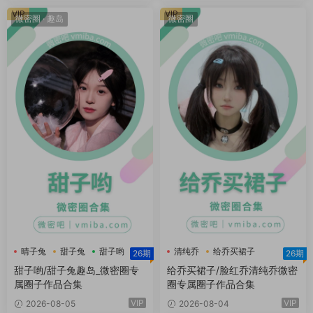
VIP
VIP
微密圈
·
趣岛
微密圈
晴子兔
甜子兔
甜子哟
清纯乔
给乔买裙子
26期
26期
给乔买裙子微密圈
甜子哟/甜子兔趣岛_微密圈专
给乔买裙子/脸红乔清纯乔微密
属圈子作品合集
圈专属圈子作品合集
VIP
VIP
2026-08-05
2026-08-04