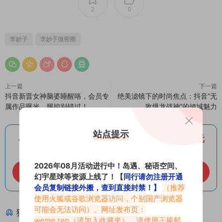
2
0
李妙子
李妙子微密圈
上一篇
下一篇
抖音新晋女神脑婆睡醒咯，会员专
绝美滤镜下的时尚焦点：抖音“无
属作品曝光，腿控别错过！
敌爆龙战神”的倾城魅力
站点提示
百度网盘内部特批：SVIP会员直降最低100元
点我 每月免费领取500G容量空间，有效期30天
2026年08月活动进行中！岛遇、秘语空间、
立即开通（先到先得）
幻宇星球等资源上线了！【
同行请勿注册开通
会员复制链接外搬，查到直接封禁！】
（推荐
使用火狐或谷歌浏览器访问，个别国产浏览器
可能会无法访问）。网址发布页：
猜你喜欢
weme.ren
（请加入收藏夹）。请使用正规邮