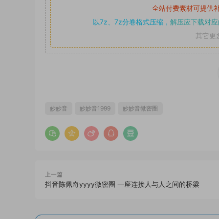
全站付费素材可提供
以7z、7z分卷格式压缩，
解压应下载对应
其它更
妙妙音
妙妙音1999
妙妙音微密圈
上一篇
抖音陈佩奇yyyy微密圈 一座连接人与人之间的桥梁