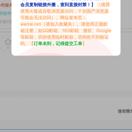
会员复制链接外搬，查到直接封禁！】
（推荐
补档服务
“
均有备份
”，
素材以主流网盘分享。
使用火狐或谷歌浏览器访问，个别国产浏览器
的软件操作，
电脑：7-zip；安卓：zarchiver；苹果：解压专家
可能会无法访问）。网址发布页：
多疑问请查看站内帮助中心！
weme.ren
（请加入收藏夹）。请使用正规邮
箱注册，如QQ邮箱、163邮箱、微软、Google
等邮箱，切勿使用临时邮箱，否则收不到验证
码。【
订单未到，记得提交工单
】
0
0
微密圈