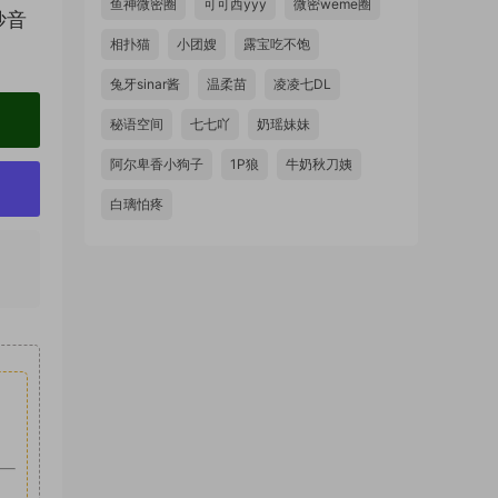
鱼神微密圈
可可西yyy
微密weme圈
妙音
相扑猫
小团嫂
露宝吃不饱
兔牙sinar酱
温柔苗
凌凌七DL
秘语空间
七七吖
奶瑶妹妹
阿尔卑香小狗子
1P狼
牛奶秋刀姨
白璃怕疼