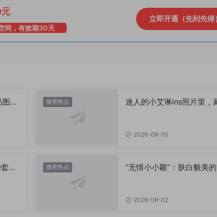
0元
立即开通（先到先得
空间，有效期30天
品图
迷人的小艾琳ins照片里，
微密热点
着多少不为人知的小心思
2026-08-05
Q套
“无情小小颖”：肤白貌美的
微密热点
姿兰”眼眸，微密圈里的视
盛宴
2026-08-02