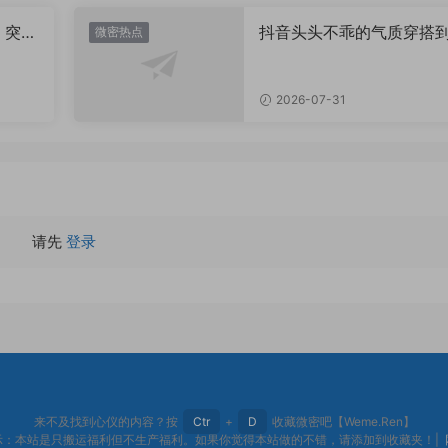
，突然
抖音头头不乖的气质穿搭
微密热点
有多绝？看完想照搬整套
2026-07-31
请先
登录
来不及找到心仪的内容？按
Ctr
+
D
收藏微密吧【Weme.Ren】
示：本站是只搬运福利但不生产福利。如果你觉得本站做的不错，请添加到收藏夹！|