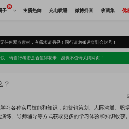
热
圈子
主播热舞
充电哄睡
微博抖音
收藏集
优
，无任何漏点素材，有需求请另寻！同行请勿搬运查到会封号！
愉快，请自行考虑是否值得花米，感觉不值请关闭网页！
么？
可以学习各种实用技能和知识，如营销策划、人际沟通、职
战演练、导师辅导等方式获取更多的学习体验和知识收获