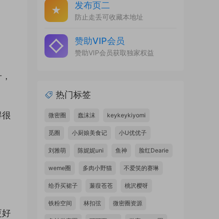
发布页二
防止走丢可收藏本地址
赞助VIP会员
赞助VIP会员获取独家权益
升，
热门标签
得很
微密圈
蠢沫沫
keykeykiyomi
觅圈
小厨娘美食记
小U优优子
刘雅萌
陈妮妮uni
鱼神
脸红Dearie
weme圈
多肉小野猫
不爱笑的赛琳
给乔买裙子
蒹葭苍苍
桃沢樱呀
铁粉空间
林扣弦
微密圈资源
更好