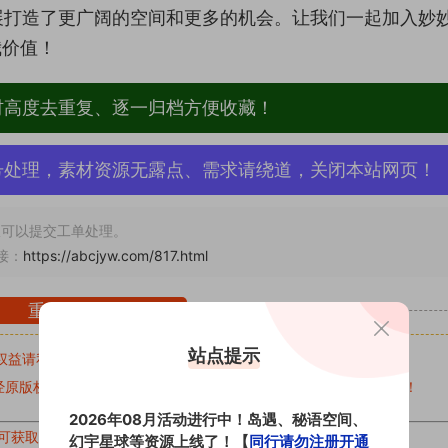
展打造了更广阔的空间和更多的机会。让我们一起加入妙
我价值！
材高度去重复、逐一归档方便收藏！
号处理，素材资源无露点、需求请绕道，关闭本站网页！
可以提交工单处理。
接：
https://abcjyw.com/817.html
重要声明
站点提示
权益请私信留言
收到留言后，我们会第一时间进行审核后删除。
原版权作者许可,禁止用于任何商业途径！请在下载24小时内删除！
2026年08月活动进行中！岛遇、秘语空间、
可获取的素材，建议升级
对应的VIP。
幻宇星球等资源上线了！【
同行请勿注册开通