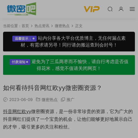
当前位置：
首页
热点资讯
微密热点
正文
站内分享各大平台优质博主，无任何漏点素
温馨提示：
材，有需求请另寻！同行请勿搬运查到会封号！
避免为了三瓜两枣而不愉快，请自行考虑是否值
付废须知
得花米，感觉不值请关闭网页！
如何看待抖音网红欧yy微密圈资源？
2023-06-09
微密热点
推广
抖音网红欧yy
微密圈资源，是一份非常珍贵的资源，它为广大的
抖音网红们提供了一个宝贵的机会，让他们能够更好地展示自己
的才华，吸引更多的关注和粉丝。