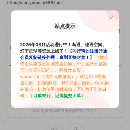
https://abcjyw.com/886.html
重要声明
站点提示
本站资源均来自网络分享，如有侵犯你的权益请私信留言
收到
留言后，我们会第一时间进行审核后删除。
2026年08月活动进行中！岛遇、秘语空间、
站内资源为网友个人学习或测试研究使用，未经原版权作者许
幻宇星球等资源上线了！【
同行请勿注册开通
可,禁止用于任何商业途径！请在下载24小时内删除！
会员复制链接外搬，查到直接封禁！】
（推荐
使用火狐或谷歌浏览器访问，个别国产浏览器
可能会无法访问）。网址发布页：
如果遇到付费才可获取的素材，建议升级
对应的VIP。
weme.ren
（请加入收藏夹）。请使用正规邮
全站付费素材可提供补档服务
“
均有备份
”，
素材以主流网盘分
箱注册，如QQ邮箱、163邮箱、微软、Google
享。
等邮箱，切勿使用临时邮箱，否则收不到验证
以7z、7z分卷格式压缩，
解压应下载对应的软件操作，
电脑：
码。【
订单未到，记得提交工单
】
7-zip；安卓：zarchiver；苹果：解压专家
其它更多疑问请查看站内帮助中心！