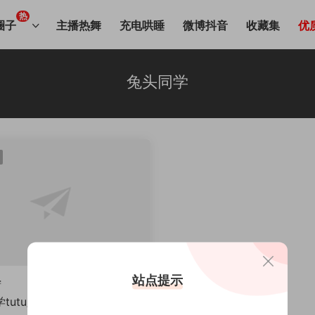
热
圈子
主播热舞
充电哄睡
微博抖音
收藏集
优
兔头同学
站点提示
学
学tutu露脸照片，丰腴身材气