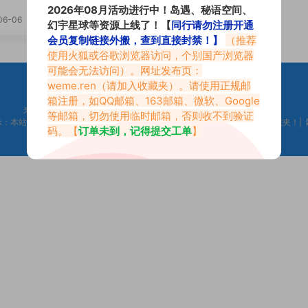
2026年08月活动进行中！岛遇、秘语空间、
06-06
幻宇星球等资源上线了！【
同行请勿注册开通
会员复制链接外搬，查到直接封禁！】
（推荐
使用火狐或谷歌浏览器访问，个别国产浏览器
可能会无法访问）。网址发布页：
weme.ren
（请加入收藏夹）。请使用正规邮
箱注册，如QQ邮箱、163邮箱、微软、Google
来不及找到心仪的内容？按
Ctr
+
D
收藏微密吧【Weme.Ren】
等邮箱，切勿使用临时邮箱，否则收不到验证
示：本站是只搬运福利但不生产福利。如果你觉得本站做的不错，请添加到收藏夹！|
码。【
订单未到，记得提交工单
】