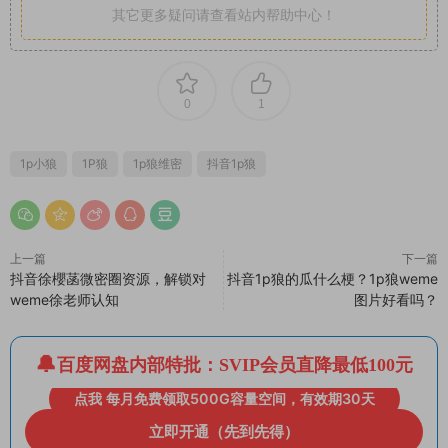
其它更多疑问请查看站内帮助中心！
0
1
1p小狼
1P狼
1p狼维密
抖音1p狼
上一篇
下一篇
抖音徐櫻菡微密圈资源，解锁对
抖音1p狼的瓜什么梗？1p狼weme
weme徐老师认知
图片好看吗？
百度网盘内部特批：SVIP会员直降最低100元
点我 每月免费领取500G容量空间，有效期30天
立即开通（先到先得）