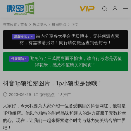
当前位置：
首页
热点资讯
微密热点
正文
站内分享各大平台优质博主，无任何漏点素
温馨提示：
材，有需求请另寻！同行请勿搬运查到会封号！
避免为了三瓜两枣而不愉快，请自行考虑是否值
付废须知
得花米，感觉不值请关闭网页！
抖音1p狼维密图片，1p小狼也是她哦！
2023-06-29
微密热点
推广
大家好，今天我要为大家介绍一位备受瞩目的抖音网红，他就是
1P狼
维密。他以他独特的时尚品味和迷人的魅力征服了无数粉丝
的心。现在，让我们一起来探索这个时尚与魅力完美结合的世界
吧！