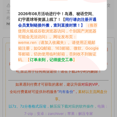
申明：本文资源均来源网友分享，若侵犯了您的权限可以提交
工单处理。
2026年08月活动进行中！岛遇、秘语空间、
此外本文章皆属于原创文章，转载请注明出处！原文链接：
幻宇星球等资源上线了！【
同行请勿注册开通
https://abcjyw.com/1594.html
会员复制链接外搬，查到直接封禁！】
（推荐
使用火狐或谷歌浏览器访问，个别国产浏览器
可能会无法访问）。网址发布页：
重要声明
weme.ren
（请加入收藏夹）。请使用正规邮
箱注册，如QQ邮箱、163邮箱、微软、Google
本站资源均来自网络分享，如有侵犯你的权益请私信留言
收到
等邮箱，切勿使用临时邮箱，否则收不到验证
留言后，我们会第一时间进行审核后删除。
码。【
订单未到，记得提交工单
】
站内资源为网友个人学习或测试研究使用，未经原版权作者许
可,禁止用于任何商业途径！请在下载24小时内删除！
如果遇到付费才可获取的素材，建议升级
对应的VIP。
全站付费素材可提供补档服务
“
均有备份
”，
素材以主流网盘分
享。
以7z、7z分卷格式压缩，
解压应下载对应的软件操作，
电脑：
7-zip；安卓：zarchiver；苹果：解压专家