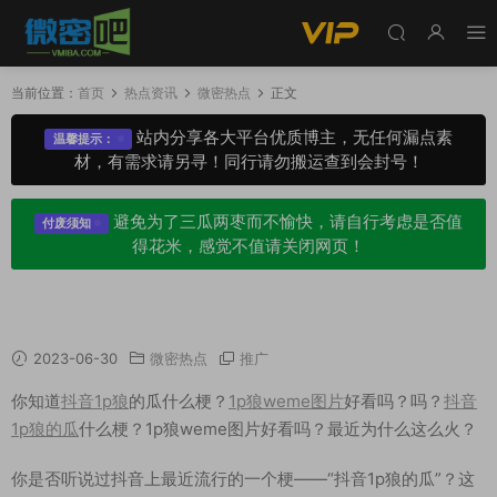
当前位置：
首页
热点资讯
微密热点
正文
站内分享各大平台优质博主，无任何漏点素
温馨提示：
材，有需求请另寻！同行请勿搬运查到会封号！
避免为了三瓜两枣而不愉快，请自行考虑是否值
付废须知
得花米，感觉不值请关闭网页！
抖音1p狼的瓜什么梗？1p狼weme图片好看吗？
2023-06-30
微密热点
推广
你知道
抖音1p狼
的瓜什么梗？
1p狼weme图片
好看吗？吗？
抖音
1p狼的瓜
什么梗？1p狼weme图片好看吗？最近为什么这么火？
你是否听说过抖音上最近流行的一个梗——“抖音1p狼的瓜”？这