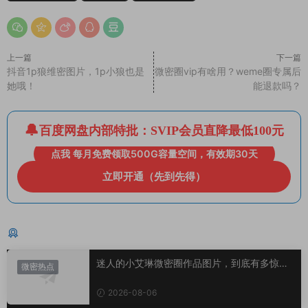
上一篇
下一篇
抖音1p狼维密图片，1p小狼也是
微密圈vip有啥用？weme圈专属后
她哦！
能退款吗？
百度网盘内部特批：SVIP会员直降最低100元
点我 每月免费领取500G容量空间，有效期30天
立即开通（先到先得）
猜你喜欢
迷人的小艾琳微密圈作品图片，到底有多惊
微密热点
艳？
2026-08-06