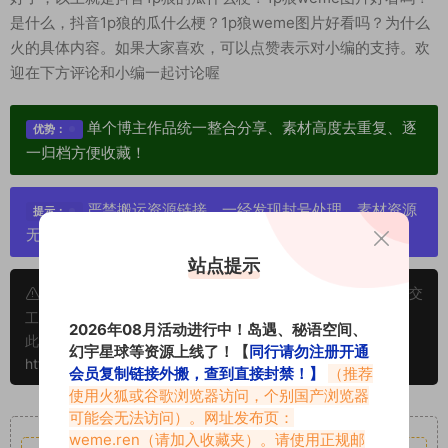
是什么，抖音1p狼的瓜什么梗？1p狼weme图片好看吗？为什么
火的具体内容。如果大家喜欢，可以点赞表示对小编的支持。欢
迎在下方评论和小编一起讨论喔
单个博主作品统一整合分享、素材高度去重复、逐
优势：
一归档方便收藏！
严禁搬运资源链接，一经发现封号处理，素材资源
提示：
无露点、需求请绕道，关闭本站网页！
站点提示
申明：本文资源均来源网友分享，若侵犯了您的权限可以提交
工单处理。
2026年08月活动进行中！岛遇、秘语空间、
此外本文章皆属于原创文章，转载请注明出处！原文链接：
幻宇星球等资源上线了！【
同行请勿注册开通
https://abcjyw.com/1596.html
会员复制链接外搬，查到直接封禁！】
（推荐
使用火狐或谷歌浏览器访问，个别国产浏览器
重要声明
可能会无法访问）。网址发布页：
weme.ren
（请加入收藏夹）。请使用正规邮