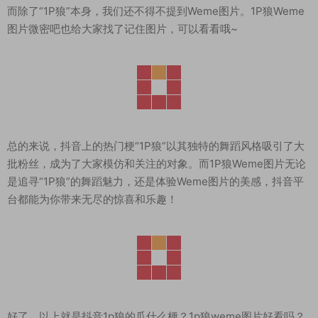
而除了“1P狼”本身，我们还不得不提到Weme图片。1P狼Weme
图片微密吧也给大家找了记住图片，可以看看哦~
总的来说，抖音上的热门梗“1P狼”以其独特的舞蹈风格吸引了大
批粉丝，成为了大家模仿和关注的对象。而1P狼Weme图片无论
是追寻“1P狼”的舞蹈魅力，还是体验Weme图片的美感，抖音平
台都能为你带来无尽的惊喜和乐趣！
好了，以上就是抖音1p狼的瓜什么梗？1p狼weme图片好看吗？