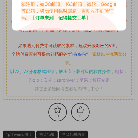
箱注册，如QQ邮箱、163邮箱、微软、Google
本站资源均来自网络分享，如有侵犯你的权益请私信留言
收到
等邮箱，切勿使用临时邮箱，否则收不到验证
留言后，我们会第一时间进行审核后删除。
码。【
订单未到，记得提交工单
】
站内资源为网友个人学习或测试研究使用，未经原版权作者许
可,禁止用于任何商业途径！请在下载24小时内删除！
如果遇到付费才可获取的素材，建议升级
对应的VIP。
全站付费素材可提供补档服务
“
均有备份
”，
素材以主流网盘分
享。
以7z、7z分卷格式压缩，
解压应下载对应的软件操作，
电脑：
7-zip；安卓：zarchiver；苹果：解压专家
其它更多疑问请查看站内帮助中心！
0
0
1p狼weme图片
抖音1p狼
抖音1p狼的瓜