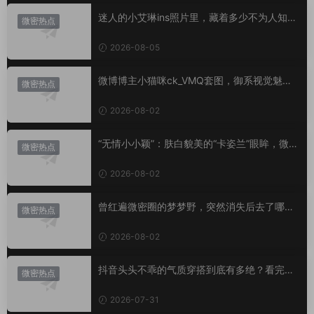
迷人的小艾琳ins照片里，藏着多少不为人知的
微密热点
小心思？
2026-08-05
微博博主小猫咪ck_VMQ套图，御系视觉魅力
微密热点
代表
2026-08-02
“无情小小颖”：肤白貌美的“卡姿兰”眼眸，微密
微密热点
圈里的视觉盛宴
2026-08-02
曾红遍微密圈的梦梦野，突然消失后去了哪
微密热点
里？
2026-08-02
抖音头头不乖的气质穿搭到底有多绝？看完想
微密热点
照搬整套
2026-07-31