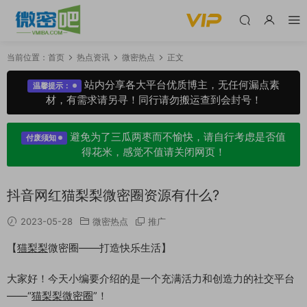
当前位置：
首页
热点资讯
微密热点
正文
站内分享各大平台优质博主，无任何漏点素
温馨提示：
材，有需求请另寻！同行请勿搬运查到会封号！
避免为了三瓜两枣而不愉快，请自行考虑是否值
付废须知
得花米，感觉不值请关闭网页！
抖音网红猫梨梨微密圈资源有什么?
2023-05-28
微密热点
推广
【
猫梨梨
微密圈——打造快乐生活】
大家好！今天小编要介绍的是一个充满活力和创造力的社交平台
——“
猫梨梨微密圈
”！