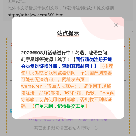
工单处理。
此外本文章皆属于原创文章，转载请注明出处！原文链接：
https://abcjyw.com/591.html
重要声明
站点提示
本站资源均来自网络分享，如有侵犯你的权益请私信留言
收到
2026年08月活动进行中！岛遇、秘语空间、
留言后，我们会第一时间进行审核后删除。
幻宇星球等资源上线了！【
同行请勿注册开通
站内资源为网友个人学习或测试研究使用，未经原版权作者许
会员复制链接外搬，查到直接封禁！】
（推荐
可,禁止用于任何商业途径！请在下载24小时内删除！
使用火狐或谷歌浏览器访问，个别国产浏览器
可能会无法访问）。网址发布页：
如果遇到付费才可获取的素材，建议升级
对应的VIP。
weme.ren
（请加入收藏夹）。请使用正规邮
箱注册，如QQ邮箱、163邮箱、微软、Google
全站付费素材可提供补档服务
“
均有备份
”，
素材以主流网盘分
等邮箱，切勿使用临时邮箱，否则收不到验证
享。
码。【
订单未到，记得提交工单
】
以7z、7z分卷格式压缩，
解压应下载对应的软件操作，
电脑：
7-zip；安卓：zarchiver；苹果：解压专家
其它更多疑问请查看站内帮助中心！