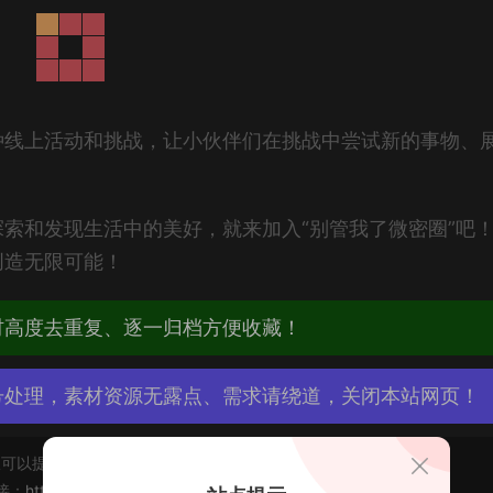
种线上活动和挑战，让小伙伴们在挑战中尝试新的事物、
索和发现生活中的美好，就来加入“别管我了微密圈”吧
创造无限可能！
材高度去重复、逐一归档方便收藏！
号处理，素材资源无露点、需求请绕道，关闭本站网页！
可以提交工单处理。
接：
https://abcjyw.com/593.html