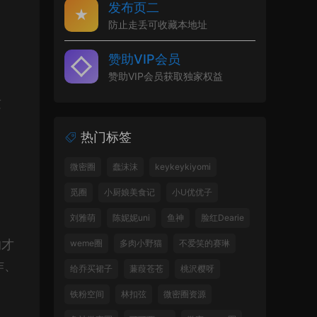
发布页二
防止走丢可收藏本地址
赞助VIP会员
赞助VIP会员获取独家权益
这
热门标签
微密圈
蠢沫沫
keykeykiyomi
觅圈
小厨娘美食记
小U优优子
刘雅萌
陈妮妮uni
鱼神
脸红Dearie
的才
weme圈
多肉小野猫
不爱笑的赛琳
作、
给乔买裙子
蒹葭苍苍
桃沢樱呀
铁粉空间
林扣弦
微密圈资源