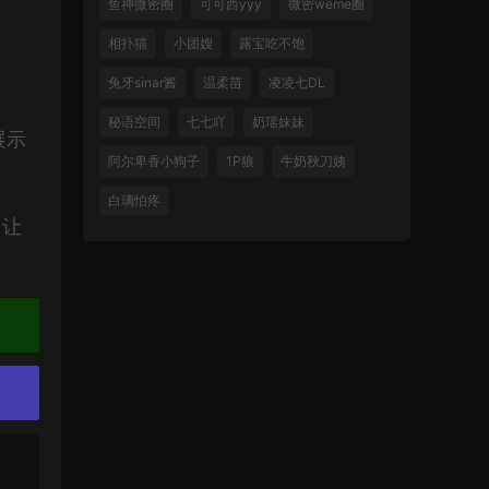
鱼神微密圈
可可西yyy
微密weme圈
相扑猫
小团嫂
露宝吃不饱
兔牙sinar酱
温柔苗
凌凌七DL
秘语空间
七七吖
奶瑶妹妹
展示
阿尔卑香小狗子
1P狼
牛奶秋刀姨
白璃怕疼
！让