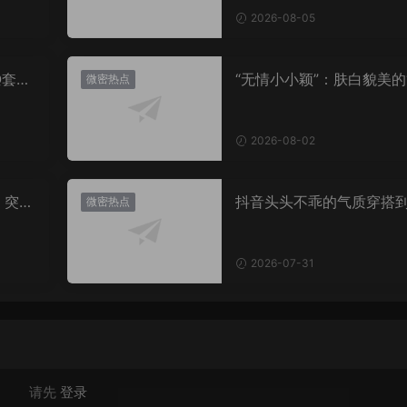
2026-08-05
Q套
“无情小小颖”：肤白貌美的
微密热点
姿兰”眼眸，微密圈里的视
盛宴
2026-08-02
，突然
抖音头头不乖的气质穿搭
微密热点
有多绝？看完想照搬整套
2026-07-31
请先
登录