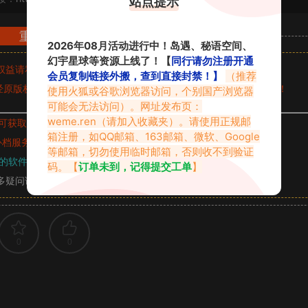
站点提示
重要声明
2026年08月活动进行中！岛遇、秘语空间、
幻宇星球等资源上线了！【
同行请勿注册开通
权益请私信留言
收到留言后，我们会第一时间进行审核后删除。
会员复制链接外搬，查到直接封禁！】
（推荐
原版权作者许可,禁止用于任何商业途径！请在下载24小时内删除！
使用火狐或谷歌浏览器访问，个别国产浏览器
可能会无法访问）。网址发布页：
weme.ren
（请加入收藏夹）。请使用正规邮
可获取的素材，建议升级
对应的VIP。
箱注册，如QQ邮箱、163邮箱、微软、Google
补档服务
“
均有备份
”，
素材以主流网盘分享。
等邮箱，切勿使用临时邮箱，否则收不到验证
的软件操作，
电脑：7-zip；安卓：zarchiver；苹果：解压专家
码。【
订单未到，记得提交工单
】
多疑问请查看站内帮助中心！
0
0