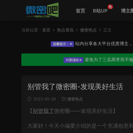
免
首页
B站UP
博主
当前位置：
首页
热点资讯
微密热点
正文
站内分享各大平台优质博主
温馨提示：
避免为了三瓜两枣而不
付废须知
别管我了微密圈-发现美好生活
2023-05-28
微密热点
【
别管我了
微密圈——发现美好生活】
大家好！今天小编要介绍的是一个充满创意和