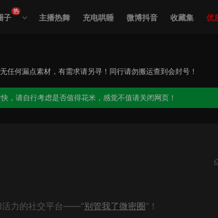
热
圈子
主播热舞
充电哄睡
微博抖音
收藏集
优
，无任何漏点素材，有需求请另寻！同行请勿搬运查到会封号！
愉快，请自行考虑是否值得花米，感觉不值请关闭网页！
活力的社交平台——“
别管我了微密圈
”！