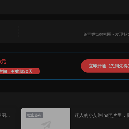
兔宝妮to微密圈 - 发现
0元
立即开通（先到先得
空间，有效期30天
品图
迷人的小艾琳ins照片里，
微密热点
着多少不为人知的小心思